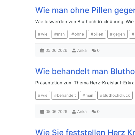
Wie man ohne Pillen gege
Wie loswerden von Bluthochdruck übung. Wie
wie
man
ohne
pillen
gegen
05.06.2026
Anka
0
Wie behandelt man Bluth
Präsentation zum Thema Herz-Kreislauf-Erkr
wie
behandelt
man
bluthochdruck
05.06.2026
Anka
0
Wie Sie feststellen Herz 