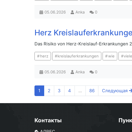
05.06.2026
Anka
0
Herz Kreislauferkrankunge
Das Risiko von Herz-Kreislauf-Erkrankungen 2
herz
kreislauferkrankungen
wie
viel
05.06.2026
Anka
0
1
2
3
4
...
86
Следующая
Контакты
Пун
АДРЕС