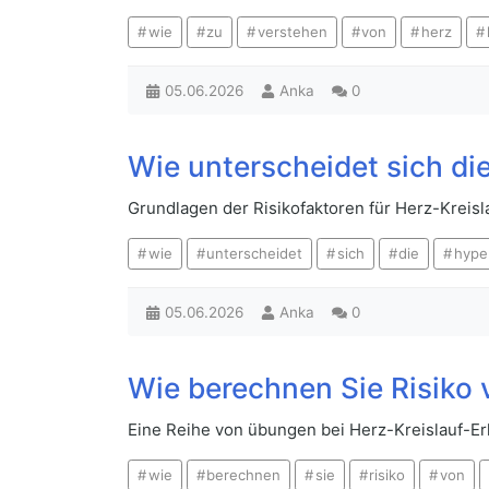
wie
zu
verstehen
von
herz
05.06.2026
Anka
0
Wie unterscheidet sich di
Grundlagen der Risikofaktoren für Herz-Kreisl
wie
unterscheidet
sich
die
hype
05.06.2026
Anka
0
Wie berechnen Sie Risiko
Eine Reihe von übungen bei Herz-Kreislauf-E
wie
berechnen
sie
risiko
von