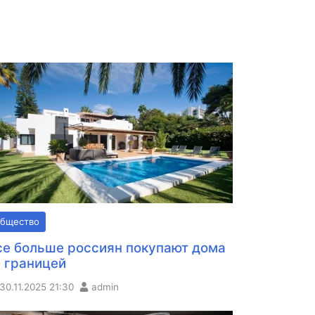
бщество
се больше россиян покупают дома
а границей
30.11.2025
21:30
admin