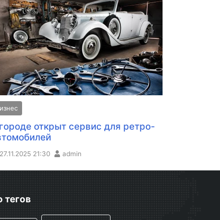
изнес
 городе открыт сервис для ретро-
втомобилей
27.11.2025
21:30
admin
 тегов