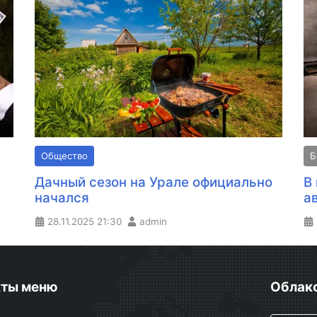
Общество
Б
Дачный сезон на Урале официально
В
начался
а
28.11.2025
21:30
admin
кты меню
Облако