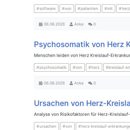
software
von
patienten
mit
herz
06.08.2026
Anka
0
Psychosomatik von Herz K
Menschen leiden von Herz Kreislauf-Erkranku
psychosomatik
von
herz
kreislauf-e
06.08.2026
Anka
0
Ursachen von Herz-Kreisl
Analyse von Risikofaktoren für Herz-Kreislau
ursachen
von
herz-kreislauf-erkrankung