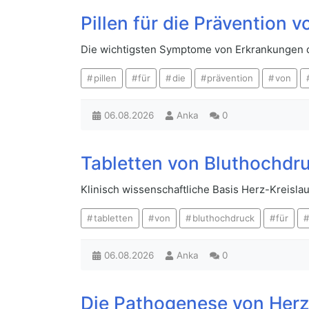
Pillen für die Prävention
Die wichtigsten Symptome von Erkrankungen de
pillen
für
die
prävention
von
06.08.2026
Anka
0
Tabletten von Bluthochdru
Klinisch wissenschaftliche Basis Herz-Kreisla
tabletten
von
bluthochdruck
für
06.08.2026
Anka
0
Die Pathogenese von Herz