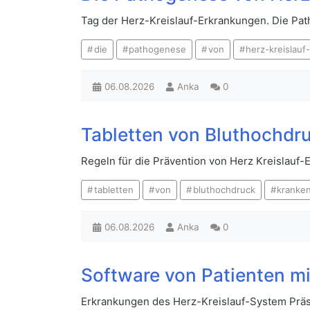
Tag der Herz-Kreislauf-Erkrankungen. Die Pa
die
pathogenese
von
herz-kreislau
06.08.2026
Anka
0
Tabletten von Bluthochd
Regeln für die Prävention von Herz Kreislauf
tabletten
von
bluthochdruck
kranke
06.08.2026
Anka
0
Software von Patienten m
Erkrankungen des Herz-Kreislauf-System Präs