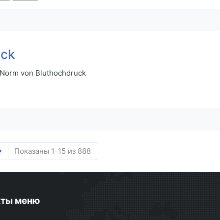
uck
e Norm von Bluthochdruck
Показаны 1-15 из 888
кты меню