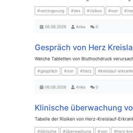
verringerung
des
risikos
von
he
06.08.2026
Anka
0
Gespräch von Herz Kreisl
Welche Tabletten von Bluthochdruck verursac
gespräch
von
herz
kreislauf-erkran
06.08.2026
Anka
0
Klinische überwachung vo
Tabelle der Risiken von Herz-Kreislauf-Erkr
klinische
überwachung
von
herz-kre