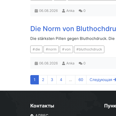
06.08.2026
Anka
0
Die Norm von Bluthochdr
Die stärksten Pillen gegen Bluthochdruck. Di
die
norm
von
bluthochdruck
06.08.2026
Anka
0
1
2
3
4
...
60
Следующая
Контакты
Пун
АДРЕС