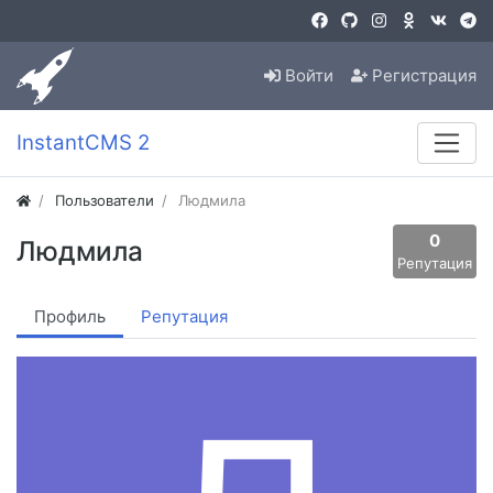
Войти
Регистрация
InstantCMS 2
Пользователи
Людмила
0
Людмила
Репутация
Профиль
Репутация