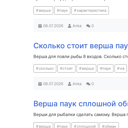
верша
паук
характеристика
08.07.2026
Anka
0
Сколько стоит верша пау
Верша для ловли рыбы 8 входов. Сколько ст
сколько
стоит
верша
паук
на
08.07.2026
Anka
0
Верша паук сплошной о
Верши для рыбалки сделать самому. Верша 
верша
паук
сплошной
обман