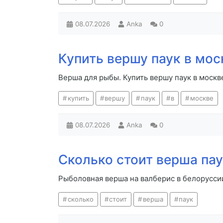
08.07.2026
Anka
0
Купить вершу паук в мос
Верша для рыбы. Купить вершу паук в москв
купить
вершу
паук
в
москве
08.07.2026
Anka
0
Сколько стоит верша па
Рыболовная верша на валберис в белоруссии
сколько
стоит
верша
паук