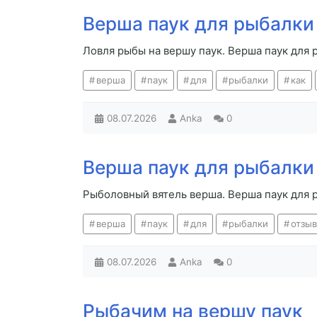
Верша паук для рыбалки
Ловля рыбы на вершу паук. Верша паук для 
верша
паук
для
рыбалки
как
08.07.2026
Anka
0
Верша паук для рыбалки
Рыболовный вятель верша. Верша паук для 
верша
паук
для
рыбалки
отзы
08.07.2026
Anka
0
Рыбачим на вершу паук