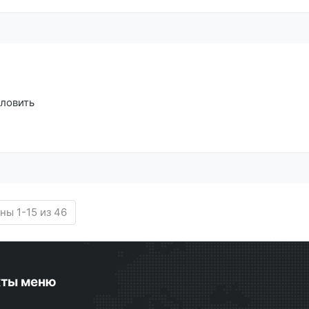
 ловить
ны 1-15 из 46
кты меню