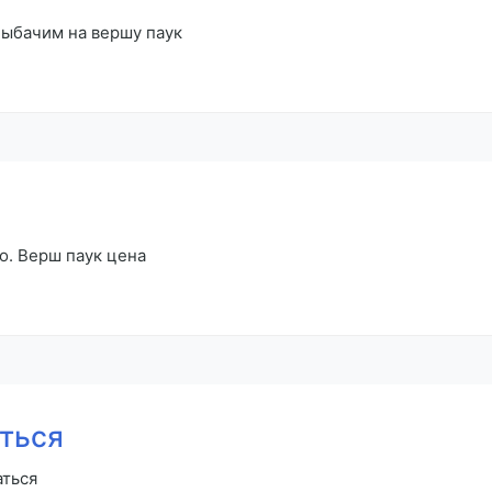
 Рыбачим на вершу паук
о. Верш паук цена
аться
аться