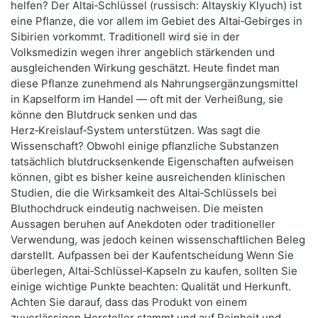
helfen? Der Altai‑Schlüssel (russisch: Altayskiy Klyuch) ist
eine Pflanze, die vor allem im Gebiet des Altai‑Gebirges in
Sibirien vorkommt. Traditionell wird sie in der
Volksmedizin wegen ihrer angeblich stärkenden und
ausgleichenden Wirkung geschätzt. Heute findet man
diese Pflanze zunehmend als Nahrungsergänzungsmittel
in Kapselform im Handel — oft mit der Verheißung, sie
könne den Blutdruck senken und das
Herz‑Kreislauf‑System unterstützen. Was sagt die
Wissenschaft? Obwohl einige pflanzliche Substanzen
tatsächlich blutdrucksenkende Eigenschaften aufweisen
können, gibt es bisher keine ausreichenden klinischen
Studien, die die Wirksamkeit des Altai‑Schlüssels bei
Bluthochdruck eindeutig nachweisen. Die meisten
Aussagen beruhen auf Anekdoten oder traditioneller
Verwendung, was jedoch keinen wissenschaftlichen Beleg
darstellt. Aufpassen bei der Kaufentscheidung Wenn Sie
überlegen, Altai‑Schlüssel‑Kapseln zu kaufen, sollten Sie
einige wichtige Punkte beachten: Qualität und Herkunft.
Achten Sie darauf, dass das Produkt von einem
zuverlässigen Hersteller stammt und auf Reinheit und