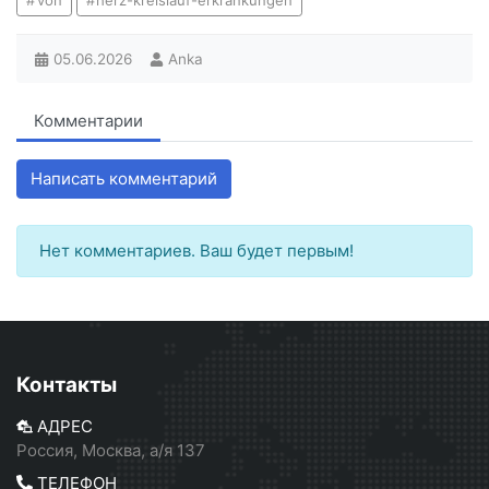
von
herz-kreislauf-erkrankungen
05.06.2026
Anka
Комментарии
Написать комментарий
Нет комментариев. Ваш будет первым!
Контакты
АДРЕС
Россия, Москва, а/я 137
ТЕЛЕФОН