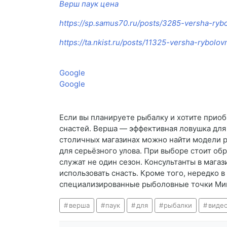
Верш паук цена
https://sp.samus70.ru/posts/3285-versha-rybo
https://ta.nkist.ru/posts/11325-versha-rybolo
Google
Google
Если вы планируете рыбалку и хотите приоб
снастей. Верша — эффективная ловушка для 
столичных магазинах можно найти модели р
для серьёзного улова. При выборе стоит об
служат не один сезон. Консультанты в мага
использовать снасть. Кроме того, нередко 
специализированные рыболовные точки Минс
верша
паук
для
рыбалки
виде