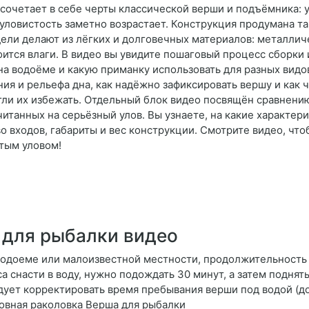
сочетает в себе черты классической верши и подъёмника: у
уловистость заметно возрастает. Конструкция продумана так
ели делают из лёгких и долговечных материалов: металличе
оится влаги. В видео вы увидите пошаговый процесс сборки
 на водоёме и какую приманку использовать для разных вид
ния и рельефа дна, как надёжно зафиксировать вершу и как 
ли их избежать. Отдельный блок видео посвящён сравнению
читанных на серьёзный улов. Вы узнаете, на какие характе
во входов, габариты и вес конструкции. Смотрите видео, чт
атым уловом!
 для рыбалки видео
водоеме или малоизвестной местности, продолжительность 
а снасти в воду, нужно подождать 30 минут, а затем поднять
дует корректировать время пребывания верши под водой (до
овная раколовка Верша для рыбалки