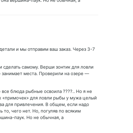
она вершина-паук. Но не обычная, а
детали и мы отправим ваш заказ. Через 3-7
и сделать самому. Верши зонтик для ловли
е занимает места. Проверили на озере —
 все блюда рыбные освоила ????.. Но я не
ких «примочек» для ловли рыбы у мужа целый
ва для привлечения. В общем, если надо
 то, чего нет. Но, погуляв по всяким
шина-паук. Но не обычная, а