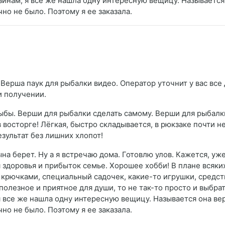
нам, я все же нашла одну интересную вещицу. Называется 
но не было. Поэтому я ее заказала.
Верша паук для рыбалки видео. Оператор уточнит у вас все 
и получении.
ыбы. Верши для рыбалки сделать самому. Верши для рыбалк
 восторге! Лёгкая, быстро складывается, в рюкзаке почти н
езультат без лишних хлопот!
на берет. Ну а я встречаю дома. Готовлю улов. Кажется, уже
ля здоровья и прибыток семье. Хорошее хобби! В плане вся
 крючками, специальный садочек, какие-то игрушки, средст
олезное и приятное для души, то не так-то просто и выбрать
все же нашла одну интересную вещицу. Называется она вер
но не было. Поэтому я ее заказала.