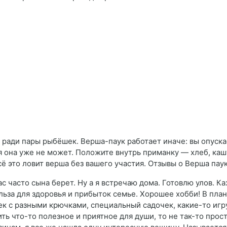
ради пары рыбёшек. Верша-паук работает иначе: вы опускае
я она уже не может. Положите внутрь приманку — хлеб, кашу
всё это ловит верша без вашего участия. Отзывы о Верша пау
ас часто сына берет. Ну а я встречаю дома. Готовлю улов. К
ольза для здоровья и прибыток семье. Хорошее хобби! В пла
к с разными крючками, специальный садочек, какие-то игр
ь что-то полезное и приятное для души, то не так-то просто