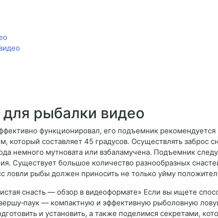
ео
видео
 для рыбалки видео
ффективно функционировал, его подъемник рекомендуется
, который составляет 45 градусов. Осуществлять заброс с
ода немного мутновата или взбаламучена. Подъемник следуе
ния. Существует большое количество разнообразных снасте
сс ловли рыбы должен приносить не только уйму положител
вистая снасть — обзор в видеоформате» Если вы ищете спо
а вершу‑паук — компактную и эффективную рыболовную лову
подготовить и установить, а также поделимся секретами, ко