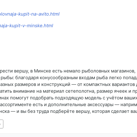
lovnaja-kupit-na-avito.html
vnaja-kupit-v-minske.html
рести вершу, в Минске есть немало рыболовных магазинов,
рыбы: благодаря конусообразным входам рыба легко попада
азных размеров и конструкций — от компактных вариантов
ратить внимание на материал сетеполотна, размер ячеек и 
зинах помогут подобрать подходящую модель с учётом ваших
в ассортименте есть и дополнительные аксессуары — наприм
ка — и вы без труда подберёте вершу, которая сделает ваш
о