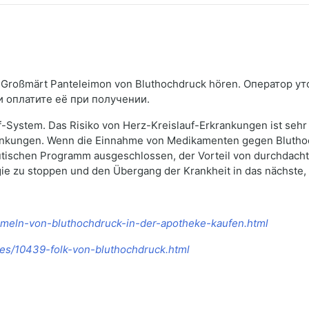
Großmärt Panteleimon von Bluthochdruck hören. Оператор ут
и оплатите её при получении.
-System. Das Risiko von Herz-Kreislauf-Erkrankungen ist sehr
rankungen. Wenn die Einnahme von Medikamenten gegen Bluthoch
ischen Programm ausgeschlossen, der Vorteil von durchdacht
gie zu stoppen und den Übergang der Krankheit in das nächste
ammeln-von-bluthochdruck-in-der-apotheke-kaufen.html
cles/10439-folk-von-bluthochdruck.html