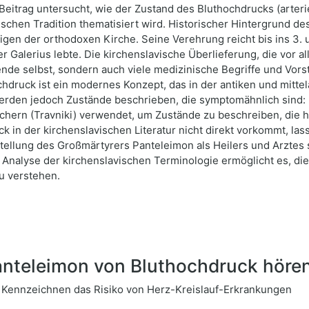
itrag untersucht, wie der Zustand des Bluthochdrucks (arteri
schen Tradition thematisiert wird. Historischer Hintergrund des
gen der orthodoxen Kirche. Seine Verehrung reicht bis ins 3. u
 Galerius lebte. Die kirchenslavische Überlieferung, die vor a
nde selbst, sondern auch viele medizinische Begriffe und Vors
hdruck ist ein modernes Konzept, das in der antiken und mittela
r werden jedoch Zustände beschrieben, die symptomähnlich sind:
chern (Travniki) verwendet, um Zustände zu beschreiben, die h
ck in der kirchenslavischen Literatur nicht direkt vorkommt, l
llung des Großmärtyrers Panteleimon als Heilers und Arztes sp
e Analyse der kirchenslavischen Terminologie ermöglicht es, di
u verstehen.
nteleimon von Bluthochdruck höre
k Kennzeichnen das Risiko von Herz-Kreislauf-Erkrankungen