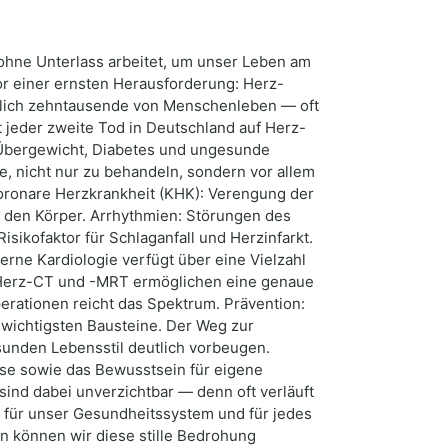
 ohne Unterlass arbeitet, um unser Leben am
r einer ernsten Herausforderung: Herz-
hrlich zehntausende von Menschenleben — oft
st jeder zweite Tod in Deutschland auf Herz-
 Übergewicht, Diabetes und ungesunde
e, nicht nur zu behandeln, sondern vor allem
oronare Herzkrankheit (KHK): Verengung der
n den Körper. Arrhythmien: Störungen des
sikofaktor für Schlaganfall und Herzinfarkt.
erne Kardiologie verfügt über eine Vielzahl
, Herz-CT und -MRT ermöglichen eine genaue
erationen reicht das Spektrum. Prävention:
 wichtigsten Bausteine. Der Weg zur
sunden Lebensstil deutlich vorbeugen.
se sowie das Bewusstsein für eigene
nd dabei unverzichtbar — denn oft verläuft
g für unser Gesundheitssystem und für jedes
 können wir diese stille Bedrohung