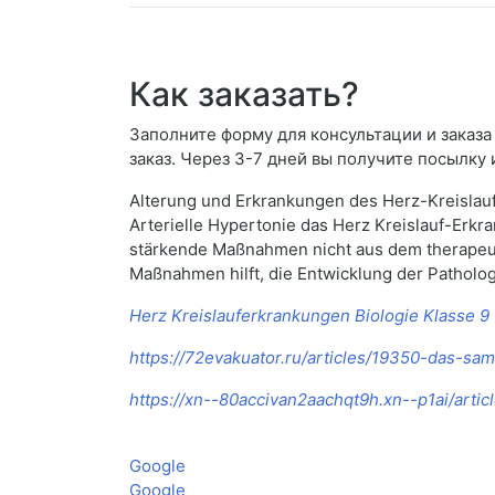
Как заказать?
Заполните форму для консультации и заказа 
заказ. Через 3-7 дней вы получите посылку 
Alterung und Erkrankungen des Herz-Kreislauf
Arterielle Hypertonie das Herz Kreislauf-Erk
stärkende Maßnahmen nicht aus dem therapeut
Maßnahmen hilft, die Entwicklung der Patholo
Herz Kreislauferkrankungen Biologie Klasse 9
https://72evakuator.ru/articles/19350-das-s
https://xn--80accivan2aachqt9h.xn--p1ai/arti
Google
Google