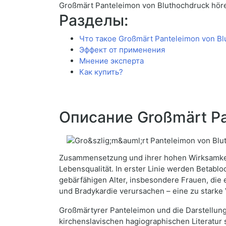
Großmärt Panteleimon von Bluthochdruck hör
Разделы:
Что такое Großmärt Panteleimon von Bl
Эффект от применения
Мнение эксперта
Как купить?
Описание Großmärt Pa
Zusammensetzung und ihrer hohen Wirksamkei
Lebensqualität. In erster Linie werden Betabl
gebärfähigen Alter, insbesondere Frauen, die
und Bradykardie verursachen – eine zu starke
Großmärtyrer Panteleimon und die Darstellung
kirchenslavischen hagiographischen Literatur 