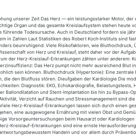
ohung unserer Zeit Das Herz — ein leistungsstarker Motor, der
chtige Organ und das gesamte Kreislaufsystem stehen heute vo
ie führende Todesursache. Auch in Deutschland fordern sie jä
em in Zahlen Laut Statistiken des Robert Koch‑Instituts sind fa
nders beunruhigend: Viele Risikofaktoren, wie Bluthochdruck,
Wissenschaft von Herz und Kreislauf, steht daher vor der Aufgab
rum der Herz-Kreislauf-Erkrankungen zählen unter anderem: K
Herzinsuffizienz: Das Herz pumpt nicht mehr ausreichend Blut i
lich sein können. Bluthochdruck (Hypertonie): Eine zentrale Ri
, die den Blutfluss stören. Dieufgaben der Kardiologie Die mod
chkeiten: Diagnostik: EKG, Echokardiografie, Belastungstests
 Ballondilatation und Stent-Implantation bis hin zu Bypass-Op
ktivität, Verzicht auf Rauchen und Stressmanagement sind die
 Viele Herz-Kreislauf-Erkrankungen lassen sich durch einen ge
gehen, eine ausgewogene Ernährung mit vielen Obst und Gemü
ige Vorsorgeuntersuchungen beim Hausarzt oder Kardiologen si
 Herz-Kreislauf-Erkrankungen sind eine ernste Herausforderun
rantwortungsbewusstem Handeln und vor allem durch Prävention