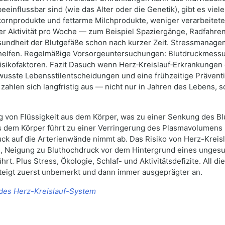
eeinflussbar sind (wie das Alter oder die Genetik), gibt es viel
ornprodukte und fettarme Milchprodukte, weniger verarbeitet
er Aktivität pro Woche — zum Beispiel Spaziergänge, Radfahre
sundheit der Blutgefäße schon nach kurzer Zeit. Stressmanag
 helfen. Regelmäßige Vorsorgeuntersuchungen: Blutdruckmessun
sikofaktoren. Fazit Dasuch wenn Herz‑Kreislauf‑Erkrankungen e
wusste Lebensstilentscheidungen und eine frühzeitige Präventi
 zahlen sich langfristig aus — nicht nur in Jahren des Lebens,
 von Flüssigkeit aus dem Körper, was zu einer Senkung des Blut
s dem Körper führt zu einer Verringerung des Plasmavolumens
ck auf die Arterienwände nimmt ab. Das Risiko von Herz-Kreisl
ng, Neigung zu Bluthochdruck vor dem Hintergrund eines unges
 Plus Stress, Ökologie, Schlaf- und Aktivitätsdefizite. All dies
teigt zuerst unbemerkt und dann immer ausgeprägter an.
 des Herz-Kreislauf-System