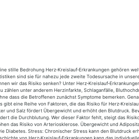
 Eine stille Bedrohung Herz‑Kreislauf‑Erkrankungen gehören w
tistiken sind sie für nahezu jede zweite Todesursache in unse
können wir das Risiko senken? Unter Herz‑Kreislauf‑Erkrankung
zu zählen unter anderem Herzinfarkte, Schlaganfälle, Bluthochdr
hne dass die Betroffenen zunächst Symptome bemerken. Genau 
Es gibt eine Reihe von Faktoren, die das Risiko für Herz‑Krei
cker und Salz fördert Übergewicht und erhöht den Blutdruck. 
ert die Durchblutung. Wer dieser Faktor fehlt, steigt das Risi
en das Risiko von Arteriosklerose. Übergewicht und Adipositas:
 wie Diabetes. Stress: Chronischer Stress kann den Blutdruck
schichte von Herz‑Kreislauf‑Erkrankungen kann das individuell