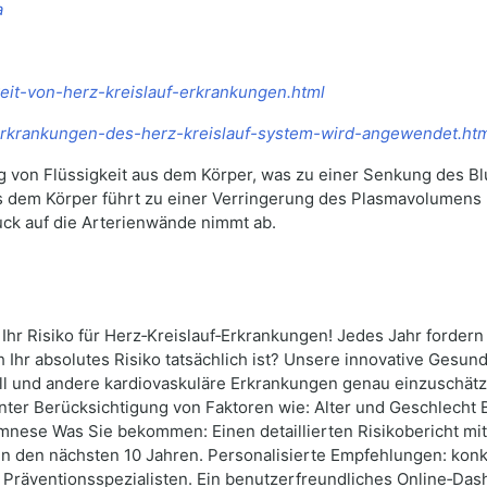
a
hkeit-von-herz-kreislauf-erkrankungen.html
i-erkrankungen-des-herz-kreislauf-system-wird-angewendet.ht
 von Flüssigkeit aus dem Körper, was zu einer Senkung des Blut
s dem Körper führt zu einer Verringerung des Plasmavolumens
uck auf die Arterienwände nimmt ab.
e Ihr Risiko für Herz‑Kreislauf‑Erkrankungen! Jedes Jahr forder
Ihr absolutes Risiko tatsächlich ist? Unsere innovative Gesund
fall und andere kardiovaskuläre Erkrankungen genau einzuschätz
nter Berücksichtigung von Faktoren wie: Alter und Geschlecht 
nese Was Sie bekommen: Einen detaillierten Risikobericht mit
 in den nächsten 10 Jahren. Personalisierte Empfehlungen: konkr
 Präventionsspezialisten. Ein benutzerfreundliches Online‑Das