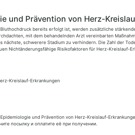
e und Prävention von Herz-Kreisla
uthochdruck bereits erfolgt ist, werden zusätzliche stärken
chdachten, mit dem behandelnden Arzt vereinbarten Maßnahmen
s nächste, schwerere Stadium zu verhindern. Die Zahl der Tod
uen Nichtänderungsfähige Risikofaktoren für Herz-Kreislauf-E
erz-Kreislauf-Erkrankungen
Epidemiologie und Prävention von Herz-Kreislauf-Erkrankunge
чите посылку и оплатите её при получении.