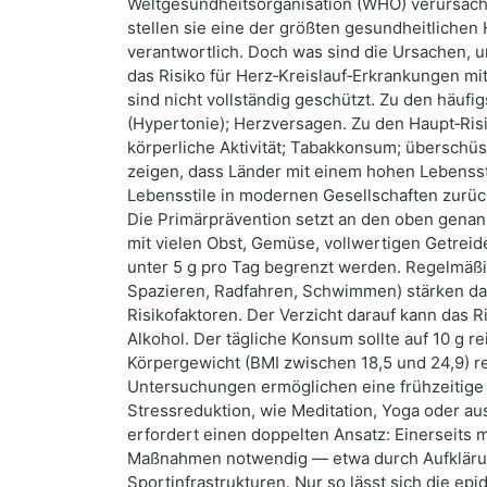
Weltgesundheitsorganisation (WHO) verursache
stellen sie eine der größten gesundheitlichen 
verantwortlich. Doch was sind die Ursachen, 
das Risiko für Herz‑Kreislauf‑Erkrankungen m
sind nicht vollständig geschützt. Zu den häuf
(Hypertonie); Herzversagen. Zu den Haupt‑Ris
körperliche Aktivität; Tabakkonsum; überschüs
zeigen, dass Länder mit einem hohen Lebenss
Lebensstile in modernen Gesellschaften zurüc
Die Primärprävention setzt an den oben gena
mit vielen Obst, Gemüse, vollwertigen Getreide
unter 5 g pro Tag begrenzt werden. Regelmäßig
Spazieren, Radfahren, Schwimmen) stärken das
Risikofaktoren. Der Verzicht darauf kann das 
Alkohol. Der tägliche Konsum sollte auf 10 g 
Körpergewicht (BMI zwischen 18,5 und 24,9) re
Untersuchungen ermöglichen eine frühzeitige
Stressreduktion, wie Meditation, Yoga oder au
erfordert einen doppelten Ansatz: Einerseits 
Maßnahmen notwendig — etwa durch Aufklärun
Sportinfrastrukturen. Nur so lässt sich die e