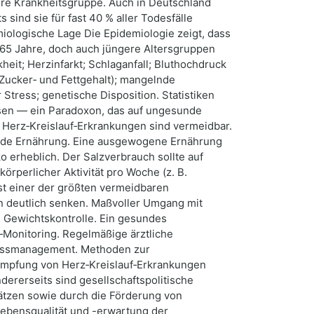
ere Krankheitsgruppe. Auch in Deutschland
sind sie für fast 40 % aller Todesfälle
iologische Lage Die Epidemiologie zeigt, dass
 65 Jahre, doch auch jüngere Altersgruppen
eit; Herzinfarkt; Schlaganfall; Bluthochdruck
Zucker‑ und Fettgehalt); mangelnde
Stress; genetische Disposition. Statistiken
isen — ein Paradoxon, das auf ungesunde
 Herz‑Kreislauf‑Erkrankungen sind vermeidbar.
unde Ernährung. Eine ausgewogene Ernährung
o erheblich. Der Salzverbrauch sollte auf
rperlicher Aktivität pro Woche (z. B.
st einer der größten vermeidbaren
ren deutlich senken. Maßvoller Umgang mit
. Gewichtskontrolle. Ein gesundes
‑Monitoring. Regelmäßige ärztliche
tressmanagement. Methoden zur
ekämpfung von Herz‑Kreislauf‑Erkrankungen
ererseits sind gesellschaftspolitische
tzen sowie durch die Förderung von
 Lebensqualität und -erwartung der