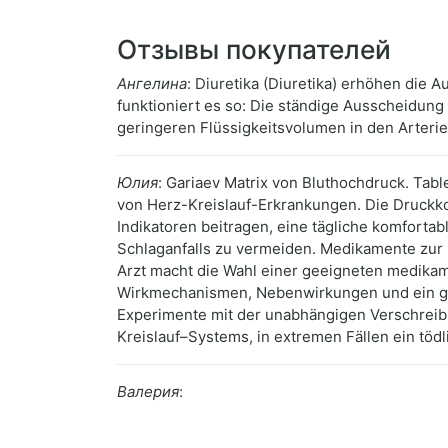
Отзывы покупателей
Ангелина
: Diuretika (Diuretika) erhöhen die 
funktioniert es so: Die ständige Ausscheidun
geringeren Flüssigkeitsvolumen in den Arteri
Юлия
: Gariaev Matrix von Bluthochdruck. Tab
von Herz-Kreislauf-Erkrankungen. Die Druckkon
Indikatoren beitragen, eine tägliche komfortab
Schlaganfalls zu vermeiden. Medikamente zur 
Arzt macht die Wahl einer geeigneten medika
Wirkmechanismen, Nebenwirkungen und ein gewi
Experimente mit der unabhängigen Verschreib
Kreislauf–Systems, in extremen Fällen ein tödl
Валерия
: