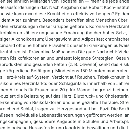
n sie jährlich Milliarden von Todesfällen — mehr als jede and
Herausforderungen dar: Nach Angaben des Robert Koch‑Instituts 
und wie kann man diese Krankheiten effektiv vorbeugen? Epidem
it dem Alter zunimmt. Besonders betroffen sind Menschen über
igsten Erkrankungen dieser Gruppe gehören: Koronare Herzkrankh
ikofaktoren zählen: ungesunde Ernährung (hocher hoher Salz‑, 
siger Alkoholkonsum; Übergewicht und Adipositas; chronischer 
tandard oft eine höhere Prävalenz dieser Erkrankungen aufwe
kzuführen ist. Präventive Maßnahmen Die gute Nachricht: Viele
nnten Risikofaktoren an und umfasst folgende Strategien: Ges
produkten und gesunden Fetten (z. B. Olivenöl) senkt das Risik
e körperliche Betätigung. Mindestens 150 Minuten moderater kö
 Herz‑Kreislauf‑System. Verzicht auf Rauchen. Tabakkonsum i
Risiko eines Herzinfarkts oder Schlaganfalls innerhalb von Jah
reinen Alkohols für Frauen und 20 g für Männer begrenzt bleiben
duziert die Belastung auf das Herz. Blutdruck‑ und Cholesterin
 Erkennung von Risikofaktoren und eine gezielte Therapie. S
sreichend Schlaf, tragen zur Herzgesundheit bei. Fazit Die B
müssen individuelle Lebensstiländerungen gefördert werden, and
gskampagnen, gesündere Angebote in Schulen und Arbeitsplä
pidemiologische Herausforderung langfristig bewältigen und die