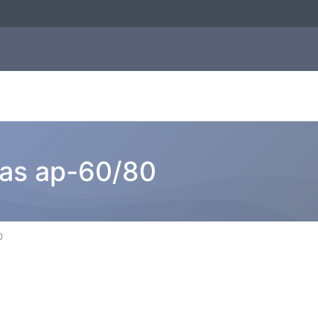
as ap-60/80
0