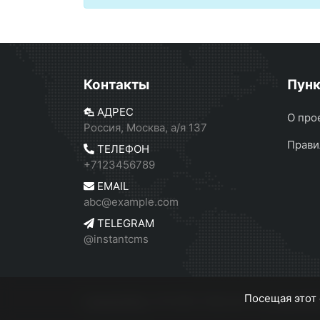
Контакты
Пун
АДРЕС
О про
Россия, Москва, а/я 137
Прави
ТЕЛЕФОН
+7123456789
EMAIL
abc@example.com
TELEGRAM
@instantcms
Посещая этот 
InstantCMS 2
© 2026
Работает на
InstantC