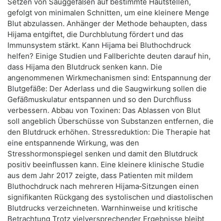
Setzen von Sauggefäßen auf bestimmte Hautstellen,
gefolgt von minimalen Schnitten, um eine kleinere Menge
Blut abzulassen. Anhänger der Methode behaupten, dass
Hijama entgiftet, die Durchblutung fördert und das
Immunsystem stärkt. Kann Hijama bei Bluthochdruck
helfen? Einige Studien und Fallberichte deuten darauf hin,
dass Hijama den Blutdruck senken kann. Die
angenommenen Wirkmechanismen sind: Entspannung der
Blutgefäße: Der Aderlass und die Saugwirkung sollen die
Gefäßmuskulatur entspannen und so den Durchfluss
verbessern. Abbau von Toxinen: Das Ablassen von Blut
soll angeblich Überschüsse von Substanzen entfernen, die
den Blutdruck erhöhen. Stressreduktion: Die Therapie hat
eine entspannende Wirkung, was den
Stresshormonspiegel senken und damit den Blutdruck
positiv beeinflussen kann. Eine kleinere klinische Studie
aus dem Jahr 2017 zeigte, dass Patienten mit mildem
Bluthochdruck nach mehreren Hijama‑Sitzungen einen
signifikanten Rückgang des systolischen und diastolischen
Blutdrucks verzeichneten. Warnhinweise und kritische
Betrachtung Trotz vielversprechender Ergebnisse bleibt