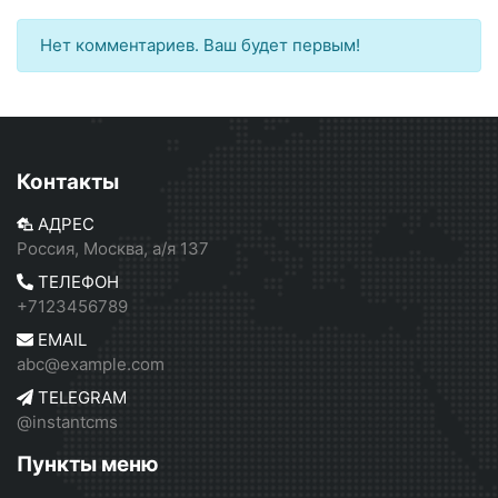
Нет комментариев. Ваш будет первым!
Контакты
АДРЕС
Россия, Москва, а/я 137
ТЕЛЕФОН
+7123456789
EMAIL
abc@example.com
TELEGRAM
@instantcms
Пункты меню