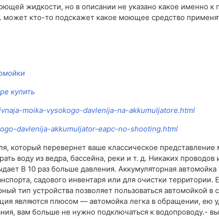
оющей жидкости, но в описании не указано какое именно к
. может кто-то подскажет какое моющее средство применя
томойки
ре купить
tivnaja-moika-vysokogo-davlenija-na-akkumuljatore.html
ogo-davlenija-akkumuljator-eapc-no-shooting.html
ля, который перевернет ваше классическое представление 
ть воду из ведра, бассейна, реки и т. д. Никаких проводов
ыдает В 10 раз больше давления. Аккумуляторная автомойка
нспорта, садового инвентаря или для очистки территории.
ный тип устройства позволяет пользоваться автомойкой в са
кция являются плюсом — автомойка легка в обращении, ею у
ия, вам больше не нужно подключаться к водопроводу.- вы