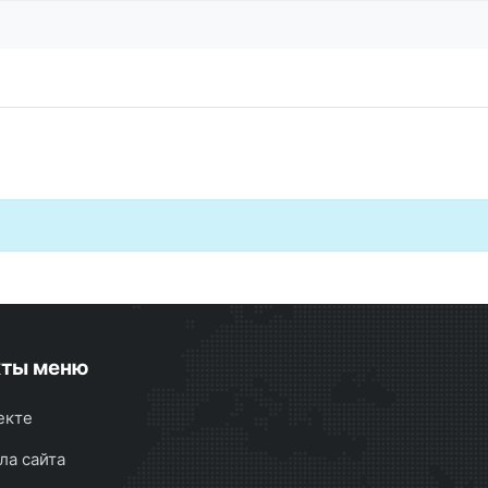
кты меню
екте
ла сайта