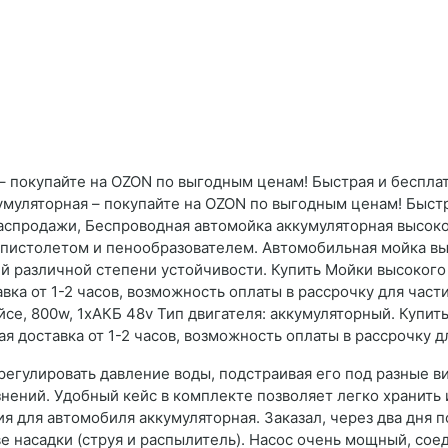
 покупайте на OZON по выгодным ценам! Быстрая и бесплат
умуляторная – покупайте на OZON по выгодным ценам! Быстр
Распродажи, Беспроводная автомойка аккумуляторная высоко
с пистолетом и пенообразователем. Автомобильная мойка в
ий различной степени устойчивости. Купить Мойки высоког
ка от 1-2 часов, возможность оплаты в рассрочку для част
йсе, 800w, 1хАКБ 48v Тип двигателя: аккумуляторный. Купит
 доставка от 1-2 часов, возможность оплаты в рассрочку дл
гулировать давление воды, подстраивая его под разные ви
знений. Удобный кейс в комплекте позволяет легко хранить
 для автомобиля аккумуляторная. Заказал, через два дня п
ве насадки (струя и распылитель). Насос очень мощный, со