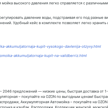
и мойка высокого давления легко справляется с различными
гулировать давление воды, подстраивая его под разные ви
знений. Удобный кейс в комплекте позволяет легко хранить
ka-akkumuljatornaja-kupit-vysokogo-davlenija-otzyvy.html
omoika-akkumuljatornaja-kupit-na-vaildberriz.html
 2046 предложений — низкие цены, быстрая доставка от 1-
уляторная – покупайте на OZON по выгодным ценам! Быстра
Распродажи, Аккумуляторная Автомойка – покупайте на OZON
ссрочка и кэшбэк. Распродажи, Коллекции женской, мужской