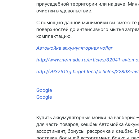
приусадебной территории или на даче. Мин
очистки в удовольствие.
С помощью данной минимойки вы сможете ре
поверхностей до интенсивного мытья загря
комплектацию.
Автомойка аккумуляторная voflqr
http://www.netmade.ru/articles/32941-avtomoi
http://v937513g.beget.tech/articles/22893-avt
Google
Google
Купить аккумуляторные мойки на валберис —
для части товаров, кешбэк Автомойка Аккум
ассортимент, бонусы, рассрочка и кэшбэк. 
доставка, большой ассортимент, бонусы, ра