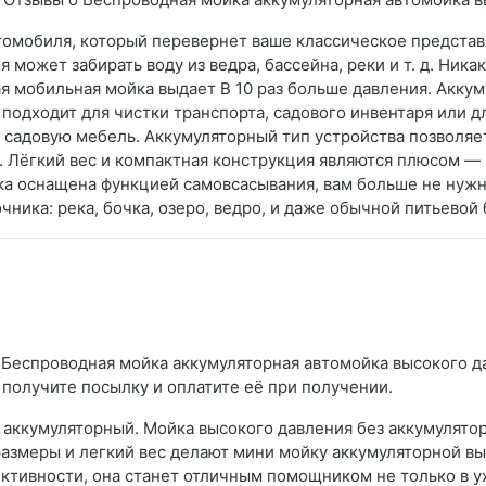
втомобиля, который перевернет ваше классическое предста
может забирать воду из ведра, бассейна, реки и т. д. Ника
я мобильная мойка выдает В 10 раз больше давления. Акку
одходит для чистки транспорта, садового инвентаря или д
 садовую мебель. Аккумуляторный тип устройства позволяет
х. Лёгкий вес и компактная конструкция являются плюсом —
йка оснащена функцией самовсасывания, вам больше не нужн
ника: река, бочка, озеро, ведро, и даже обычной питьевой
 Беспроводная мойка аккумуляторная автомойка высокого да
 получите посылку и оплатите её при получении.
аккумуляторный. Мойка высокого давления без аккумулятор
азмеры и легкий вес делают мини мойку аккумуляторной в
ктивности, она станет отличным помощником не только в ух