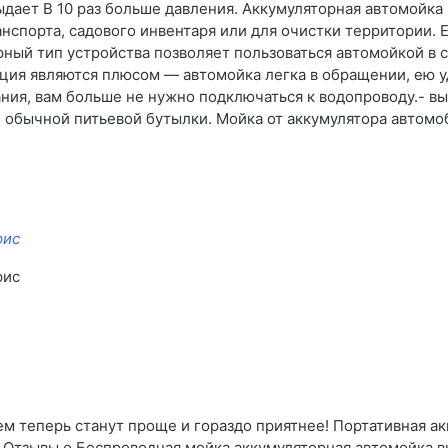
ыдает В 10 раз больше давления. Аккумуляторная автомойка
нспорта, садового инвентаря или для очистки территории.
ный тип устройства позволяет пользоваться автомойкой в са
кция являются плюсом — автомойка легка в обращении, ею у
ия, вам больше не нужно подключаться к водопроводу.- вы
же обычной питьевой бутылки. Мойка от аккумулятора автом
рис
рис
ем теперь станут проще и гораздо приятнее! Портативная а
ы. Отзывы о Беспроводная мойка аккумуляторная автомойка 