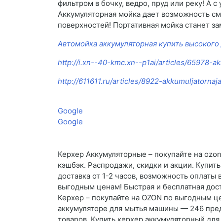
фильтром в бочку, ведро, пруд или реку! А 
Аккумуляторная мойка дает возможность смы
поверхностей! Портативная мойка станет з
Автомойка аккумуляторная купить высокого
http://i.xn--40-kmc.xn--p1ai/articles/65978-a
http://611611.ru/articles/8922-akkumuljatorna
Google
Google
Керхер Аккумуляторные – покупайте на ozon
кэшбэк. Распродажи, скидки и акции. Купи
доставка от 1-2 часов, возможность оплаты
выгодным ценам! Быстрая и бесплатная дост
Керхер – покупайте на OZON по выгодным це
аккумуляторе для мытья машины — 246 пред
товаров, Купить керхер аккумуляторный для