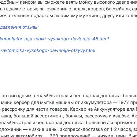
с удобным кейсом вы сможете взять мойку высокого давления 
ть даже старые загрязнения с лодок, ковров, бассейнов, с
амечательным подарком любимому мужчине, другу или колле
 давления отзывы
kkumuljator-dlja-moiki-vysokogo-davlenija-48.html
ja-avtomoika-vysokogo-davlenija-otzyvy.html
 по выгодным ценам! Быстрая и бесплатная доставка, больш
ть мини кёрхер для мытья машины от аккумулятора — 1977 п
 в рассрочку для части товаров, Керхер на Аккумуляторе дл
авка, большой ассортимент, бонусы, рассрочка и кэшбэк. 
нам! Быстрая и бесплатная доставка, большой ассортимент, 
ложений — низкие цены, экспресс-доставка от 1-2 часов, в
 мытья автомобиля — 368 предложений — низкие цены, быст