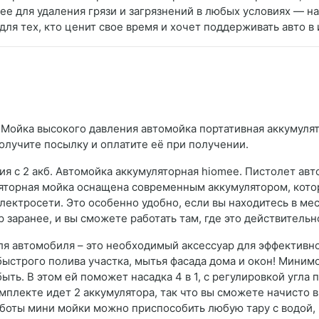
е для удаления грязи и загрязнений в любых условиях — на 
для тех, кто ценит свое время и хочет поддерживать авто в
 Мойка высокого давления автомойка портативная аккумулято
получите посылку и оплатите её при получении.
я с 2 акб. Автомойка аккумуляторная hiomee. Пистолет ав
уляторная мойка оснащена современным аккумулятором, кот
ектросети. Это особенно удобно, если вы находитесь в ме
 заранее, и вы сможете работать там, где это действительн
ля автомобиля – это необходимый аксессуар для эффективно
быстрого полива участка, мытья фасада дома и окон! Миним
ть. В этом ей поможет насадка 4 в 1, с регулировкой угла 
омплекте идет 2 аккумулятора, так что вы сможете начисто
аботы мини мойки можно приспособить любую тару с водой, 