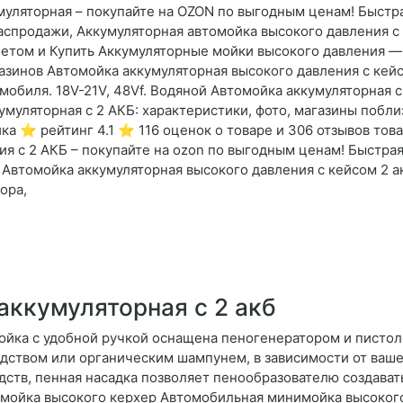
муляторная – покупайте на OZON по выгодным ценам! Быстра
Распродажи, Аккумуляторная автомойка высокого давления с 
летом и Купить Аккумуляторные мойки высокого давления — 
газинов Автомойка аккумуляторная высокого давления с кей
мобиля. 18V-21V, 48Vf. Водяной Автомойка аккумуляторная с
умуляторная с 2 АКБ: характеристики, фото, магазины побл
а ⭐️ рейтинг 4.1 ⭐️ 116 оценок о товаре и 306 отзывов това
я с 2 АКБ – покупайте на ozon по выгодным ценам! Быстрая
р Автомойка аккумуляторная высокого давления с кейсом 2 
ора,
аккумуляторная с 2 акб
ойка с удобной ручкой оснащена пеногенератором и пистол
дством или органическим шампунем, в зависимости от ваше
ств, пенная насадка позволяет пенообразователю создават
омойка высокого керхер Автомобильная минимойка высокого