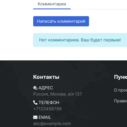
Комментарии
Написать комментарий
Нет комментариев. Ваш будет первым!
Контакты
Пун
АДРЕС
О про
Россия, Москва, а/я 137
Прави
ТЕЛЕФОН
+7123456789
EMAIL
abc@example.com