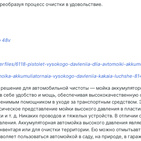
реобразуя процесс очистки в удовольствие.
 48v
rfiles/6118-pistolet-vysokogo-davleniia-dlia-avtomoiki-akkumu
omoika-akkumuliatornaia-vysokogo-davleniia-kakaia-luchshe-81
решение для автомобильной чистоты — мойка аккумуляторн
в себе удобство и мощь, обеспечивая высококачественную 
менимым помощником в уходе за транспортным средством. 
сическое представление мойки высокого давления в пласти
ки и т. д. Никаких проводов и тяжелых устройств. В отличии
авления. Аккумуляторная автомойка высокого давления яв
инвентаря или для очистки территории. Ею можно отмытьавт
оляет пользоваться автомойкой в саду, на природе, в гараж