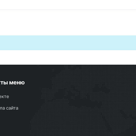
кты меню
екте
ла сайта