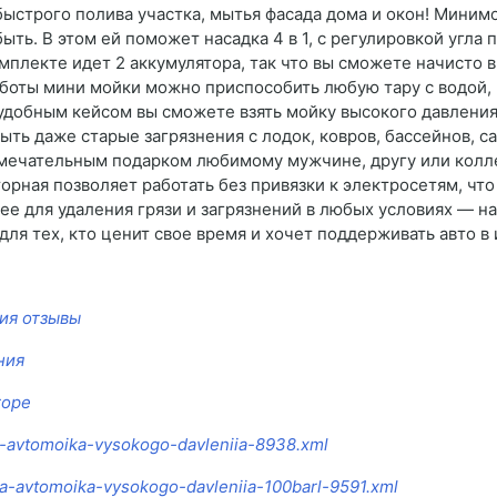
быстрого полива участка, мытья фасада дома и окон! Миним
ть. В этом ей поможет насадка 4 в 1, с регулировкой угла 
омплекте идет 2 аккумулятора, так что вы сможете начисто
аботы мини мойки можно приспособить любую тару с водой, 
с удобным кейсом вы сможете взять мойку высокого давления 
ть даже старые загрязнения с лодок, ковров, бассейнов, с
амечательным подарком любимому мужчине, другу или колле
орная позволяет работать без привязки к электросетям, ч
е для удаления грязи и загрязнений в любых условиях — на 
для тех, кто ценит свое время и хочет поддерживать авто в
ия отзывы
ния
торе
ia-avtomoika-vysokogo-davleniia-8938.xml
ia-avtomoika-vysokogo-davleniia-100barl-9591.xml