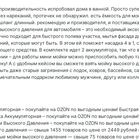
 производительность испробовал дома в ванной. Просто супе
з нареканий, протечек не обнаружил. есть ёмкость для мо
 шланг длинный. рекомендую и производителя, и поставщик
высокого давления для автомобиля – это необходимый аксе
ично подходит для быстрого полива участка, мытья фасада 
ий, которые могут быть. В этом ей поможет насадка 4 в 1, 
оющего средства. В комплекте идет 2 аккумулятора, так чт
нии – для работы мини мойки можно приспособить любую та
реку! А с удобным кейсом вы сможете взять мойку высокого д
ть даже старые загрязнения с лодок, ковров, бассейнов, с
амечательным подарком любимому мужчине, другу или колле
яторная – покупайте на OZON по выгодным ценам! Быстрая 
а Аккумуляторная – покупайте на OZON по выгодным ценам!
и Высокого Давления – покупайте на OZON по выгодным цена
о давления — свыше 1455 товаров по цене от 2449 рублей 
ые мойки высокого давления — свыше 75 товаров по цене о