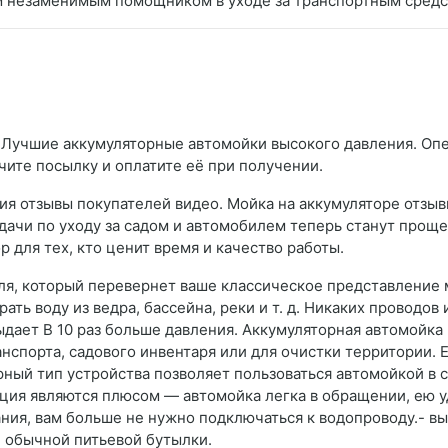
м незаменимым помощником в уходе за транспортным средс
 Лучшие аккумуляторные автомойки высокого давления. Опер
чите посылку и оплатите её при получении.
я отзывы покупателей видео. Мойка на аккумуляторе отзывы
адачи по уходу за садом и автомобилем теперь станут проще
 для тех, кто ценит время и качество работы.
ля, который перевернет ваше классическое представление 
ть воду из ведра, бассейна, реки и т. д. Никаких проводов
ыдает В 10 раз больше давления. Аккумуляторная автомойка
нспорта, садового инвентаря или для очистки территории.
ный тип устройства позволяет пользоваться автомойкой в са
кция являются плюсом — автомойка легка в обращении, ею у
ия, вам больше не нужно подключаться к водопроводу.- вы
же обычной питьевой бутылки.