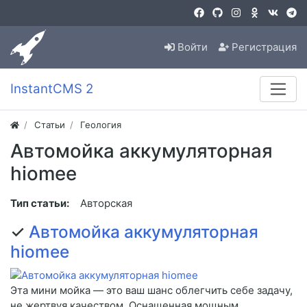
Войти
Регистрация
InstantCMS 2
Статьи
Геология
Автомойка аккумуляторная
hiomee
Тип статьи:
Авторская
✓
Автомойка аккумуляторная
hiomee
Эта мини мойка — это ваш шанс облегчить себе задачу,
не жертвуя качеством. Оснащенная мощным