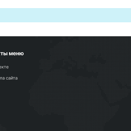
кты меню
екте
ла сайта