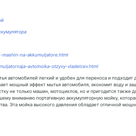
ой
ккумулятора
ki-mashin-na-akkumuljatore.html
umuljatornaja-avtomoika-otzyvy-vladelcev.html
тья автомобилей легкий и удобен для переноса и подходит 
вает мощный эффект мытья автомобиля, экономит воду и з
ку не только машин, мотоциклов, но и пригодится также д
вашему вниманию портативную аккумуляторную мойку, котор
ства. Эта мойка высокого давления обладает отличной мощ