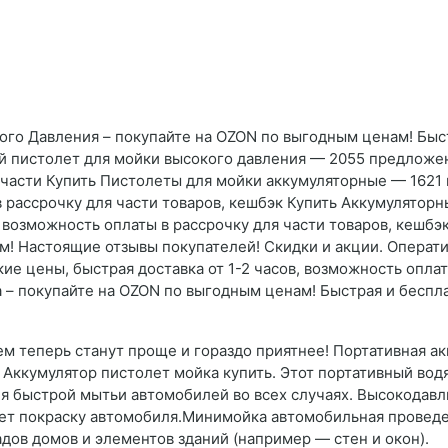
го Давления – покупайте на OZON по выгодным ценам! Быст
й пистолет для мойки высокого давления — 2055 предложен
я части Купить Пистолеты для мойки аккумуляторные — 162
 в рассрочку для части товаров, кешбэк Купить Аккумулято
в, возможность оплаты в рассрочку для части товаров, кешб
! Настоящие отзывы покупателей! Скидки и акции. Операти
е цены, быстрая доставка от 1-2 часов, возможность оплат
 – покупайте на OZON по выгодным ценам! Быстрая и беспла
ем теперь станут проще и гораздо приятнее! Портативная а
ы. Аккумулятор пистолет мойка купить. Этот портативный в
для быстрой мытьи автомобилей во всех случаях. Высокодав
ет покраску автомобиля.Минимойка автомобильная проведе
адов домов и элементов зданий (например — стен и окон).