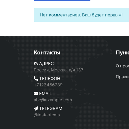
Нет комментариев. Ваш будет первым!
Контакты
Пун
АДРЕС
О про
Россия, Москва, а/я 137
Прави
ТЕЛЕФОН
+7123456789
EMAIL
abc@example.com
TELEGRAM
@instantcms