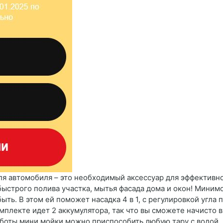
ля автомобиля – это необходимый аксессуар для эффективно
быстрого полива участка, мытья фасада дома и окон! Миним
ть. В этом ей поможет насадка 4 в 1, с регулировкой угла 
омплекте идет 2 аккумулятора, так что вы сможете начисто
аботы мини мойки можно приспособить любую тару с водой, 