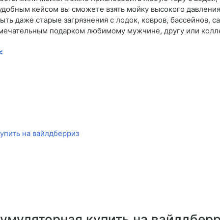
с удобным кейсом вы сможете взять мойку высокого давления 
ть даже старые загрязнения с лодок, ковров, бассейнов, с
амечательным подарком любимому мужчине, другу или колле
<
упить на вайлдберриз
кумуляторная купить на вайлдбер