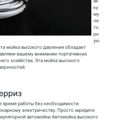
ак
ку
му
ля
то
рн
ую
Эта мойка высокого давления обладает
тавляем вашему вниманию портативную
его хозяйства. Эта мойка высокого
верхностей.
ерриз
е время работы без необходимости
ионарному электричеству. Просто зарядите
кумуляторной автомойки Автомойка высокого