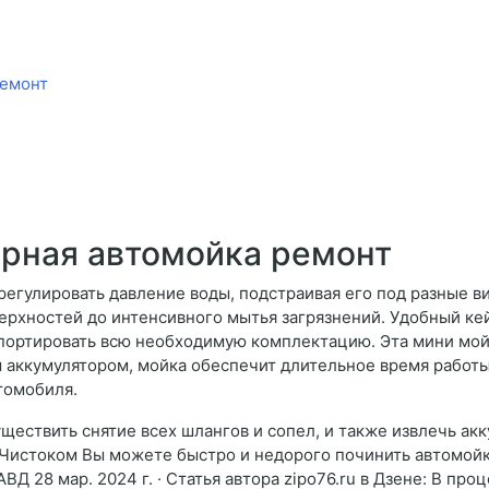
ремонт
рная автомойка ремонт
гулировать давление воды, подстраивая его под разные в
ерхностей до интенсивного мытья загрязнений. Удобный кей
спортировать всю необходимую комплектацию. Эта мини мойк
аккумулятором, мойка обеспечит длительное время работы 
томобиля.
существить снятие всех шлангов и сопел, и также извлечь ак
е Чистоком Вы можете быстро и недорого починить автомойк
 АВД 28 мар. 2024 г. · Статья автора zipo76.ru в Дзене: В 