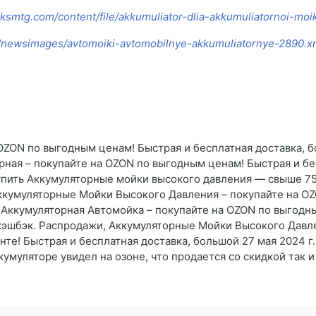
smtg.com/content/file/akkumuliator-dlia-akkumuliatornoi-moi
s/newsimages/avtomoiki-avtomobilnye-akkumuliatornye-2890.x
ZON по выгодным ценам! Быстрая и бесплатная доставка, б
ная – покупайте на OZON по выгодным ценам! Быстрая и бе
упить Аккумуляторные мойки высокого давления — свыше 75
Аккумуляторные Мойки Высокого Давления – покупайте на O
 Аккумуляторная Автомойка – покупайте на OZON по выгодны
 кэшбэк. Распродажи, Аккумуляторные Мойки Высокого Давл
те! Быстрая и бесплатная доставка, большой 27 мая 2024 г.
кумуляторе увидел на озоне, что продается со скидкой так 