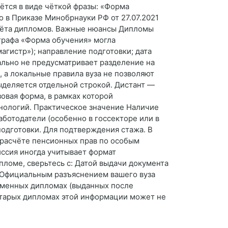
ётся в виде чёткой фразы: «Форма
о в Приказе Минобрнауки РФ от 27.07.2021
учёта дипломов. Важные нюансы Дипломы
 графа «Форма обучения» могла
магистр»); направление подготовки; дата
ально не предусматривает разделение на
 а локальные правила вуза не позволяют
ыделяется отдельной строкой. Дистант —
зовая форма, в рамках которой
нологий. Практическое значение Наличие
ботодатели (особенно в госсекторе или в
подготовки. Для подтверждения стажа. В
 расчёте пенсионных прав по особым
иссия иногда учитывает формат
пломе, сверьтесь с: Датой выдачи документа
. Официальным разъяснением вашего вуза
ременных дипломах (выданных после
 старых дипломах этой информации может не