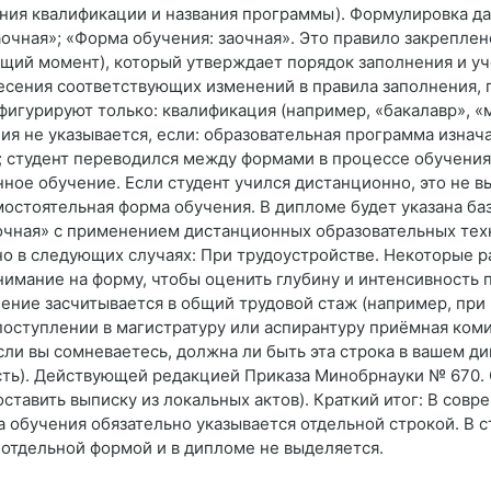
ния квалификации и названия программы). Формулировка да
аочная»; «Форма обучения: заочная». Это правило закреплен
ущий момент), который утверждает порядок заполнения и 
несения соответствующих изменений в правила заполнения,
 фигурируют только: квалификация (например, «бакалавр», «
ия не указывается, если: образовательная программа изнач
 студент переводился между формами в процессе обучения,
ное обучение. Если студент учился дистанционно, это не в
амостоятельная форма обучения. В дипломе будет указана ба
очная» с применением дистанционных образовательных тех
о в следующих случаях: При трудоустройстве. Некоторые ра
имание на форму, чтобы оценить глубину и интенсивность 
ение засчитывается в общий трудовой стаж (например, при
поступлении в магистратуру или аспирантуру приёмная ком
ли вы сомневаетесь, должна ли быть эта строка в вашем ди
есть). Действующей редакцией Приказа Минобрнауки № 670
оставить выписку из локальных актов). Краткий итог: В сов
а обучения обязательно указывается отдельной строкой. В
 отдельной формой и в дипломе не выделяется.