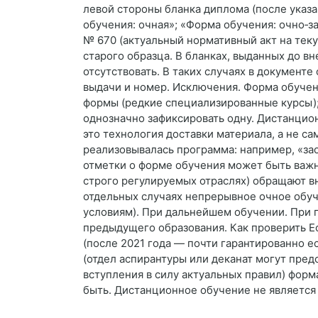
левой стороны бланка диплома (после указа
обучения: очная»; «Форма обучения: очно‑з
№ 670 (актуальный нормативный акт на тек
старого образца. В бланках, выданных до в
отсутствовать. В таких случаях в документе
выдачи и номер. Исключения. Форма обучен
формы (редкие специализированные курсы);
однозначно зафиксировать одну. Дистанцион
это технология доставки материала, а не с
реализовывалась программа: например, «за
отметки о форме обучения может быть важн
строго регулируемых отраслях) обращают вн
отдельных случаях непрерывное очное обуч
условиям). При дальнейшем обучении. При 
предыдущего образования. Как проверить Ес
(после 2021 года — почти гарантированно 
(отдел аспирантуры или деканат могут пред
вступления в силу актуальных правил) форм
быть. Дистанционное обучение не является