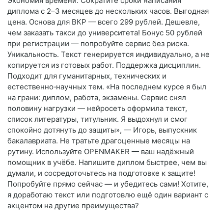
Экономия времени. Сократите сроки написания
диплома с 2–3 месяцев до нескольких часов. Выгодная
цена. Основа для ВКР — всего 299 рублей. Дешевле,
чем заказать такси до университета! Бонус 50 рублей
при регистрации — попробуйте сервис без риска.
Уникальность. Текст генерируется индивидуально, а не
копируется из готовых работ. Поддержка дисциплин.
Подходит для гуманитарных, технических и
естественно‑научных тем. «На последнем курсе я был
на грани: диплом, работа, экзамены. Сервис снял
половину нагрузки — нейросеть оформила текст,
список литературы, титульник. Я выдохнул и смог
спокойно дотянуть до защиты», — Игорь, выпускник
бакалавриата. Не тратьте драгоценные месяцы на
рутину. Используйте OPENMAKER — ваш надёжный
помощник в учёбе. Напишите диплом быстрее, чем вы
думали, и сосредоточьтесь на подготовке к защите!
Попробуйте прямо сейчас — и убедитесь сами! Хотите,
я доработаю текст или подготовлю ещё один вариант с
акцентом на другие преимущества?