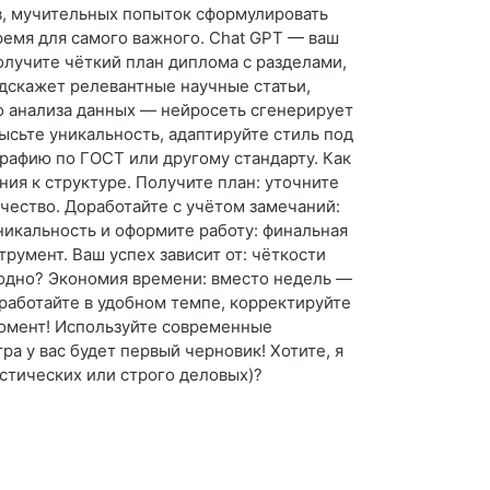
в, мучительных попыток сформулировать
ремя для самого важного. Chat GPT — ваш
олучите чёткий план диплома с разделами,
дскажет релевантные научные статьи,
о анализа данных — нейросеть сгенерирует
ысьте уникальность, адаптируйте стиль под
рафию по ГОСТ или другому стандарту. Как
ия к структуре. Получите план: уточните
ачество. Доработайте с учётом замечаний:
уникальность и оформите работу: финальная
румент. Ваш успех зависит от: чёткости
ыгодно? Экономия времени: вместо недель —
 работайте в удобном темпе, корректируйте
 момент! Используйте современные
а у вас будет первый черновик! Хотите, я
стических или строго деловых)?