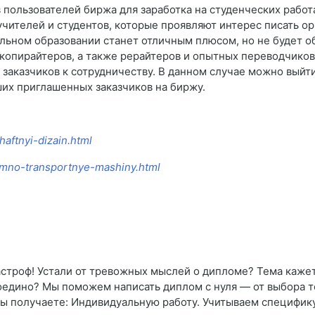
 пользователей биржа для заработка на студенческих рабо
учителей и студентов, которые проявляют интерес писать ор
льном образовании станет отличным плюсом, но не будет о
копирайтеров, а также рерайтеров и опытных переводчиков
я заказчиков к сотрудничеству. В данном случае можно выйт
ших приглашенных заказчиков на биржу.
haftnyi-dizain.html
yomno-transportnye-mashiny.html
тастроф! Устали от тревожных мыслей о дипломе? Тема каж
ё воедино? Мы поможем написать диплом с нуля — от выбора 
вы получаете: Индивидуальную работу. Учитываем специфику