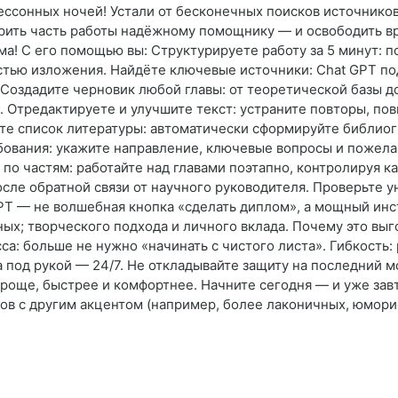
бессонных ночей! Устали от бесконечных поисков источнико
ерить часть работы надёжному помощнику — и освободить в
а! С его помощью вы: Структурируете работу за 5 минут: п
тью изложения. Найдёте ключевые источники: Chat GPT по
 Создадите черновик любой главы: от теоретической базы д
 Отредактируете и улучшите текст: устраните повторы, пов
те список литературы: автоматически сформируйте библиог
бования: укажите направление, ключевые вопросы и пожелан
 по частям: работайте над главами поэтапно, контролируя к
осле обратной связи от научного руководителя. Проверьте 
PT — не волшебная кнопка «сделать диплом», а мощный инст
ных; творческого подхода и личного вклада. Почему это в
са: больше не нужно «начинать с чистого листа». Гибкость:
а под рукой — 24/7. Не откладывайте защиту на последний
роще, быстрее и комфортнее. Начните сегодня — и уже завтр
ов с другим акцентом (например, более лаконичных, юмори