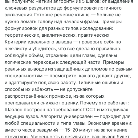
вы получите: Чёткий алгоритм из 5 шагов: от выделения
ключевых результатов до формулировки логичного
заключения. Готовые речевые клише — больше не
нужно ломать голову над началом фразы. Примеры
формулировок для разных типов исследований:
теоретических, аналитических, практических.
Критерии идеального вывода — проверьте себя по
чек‑листу и убедитесь, что всё сделано правильно:
соблюдён объём, отражены цели главы, сделаны
логические переходы к следующей части. Примеры
реальных выводов из защищённых дипломов по разным
специальностям — посмотрите, как это делают другие,
и адаптируйте под свою работу. Типичные ошибки и
способы их избежать — не допускайте
распространённых промахов, из‑за которых
преподаватели снижают оценку. Почему это работает:
Шаблон построен на требованиях ГОСТ и методичках
ведущих вузов. Алгоритм универсален — подходит для
любой специальности и типа главы. Экономия времени:
вместо часов раздумий — 15–20 минут на заполнение
структуры. Уверенность в результате: ваш вывод будет