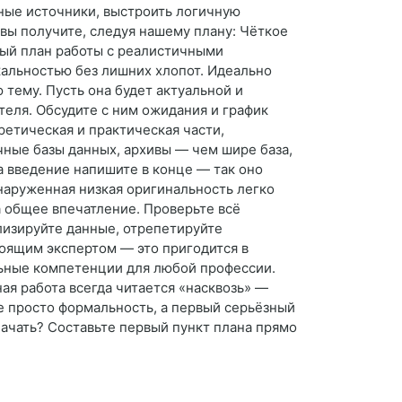
жные источники, выстроить логичную
 вы получите, следуя нашему плану: Чёткое
ный план работы с реалистичными
кальностью без лишних хлопот. Идеально
тему. Пусть она будет актуальной и
еля. Обсудите с ним ожидания и график
ретическая и практическая части,
чные базы данных, архивы — чем шире база,
а введение напишите в конце — так оно
бнаруженная низкая оригинальность легко
а общее впечатление. Проверьте всё
лизируйте данные, отрепетируйте
тоящим экспертом — это пригодится в
льные компетенции для любой профессии.
ая работа всегда читается «насквозь» —
не просто формальность, а первый серьёзный
начать? Составьте первый пункт плана прямо