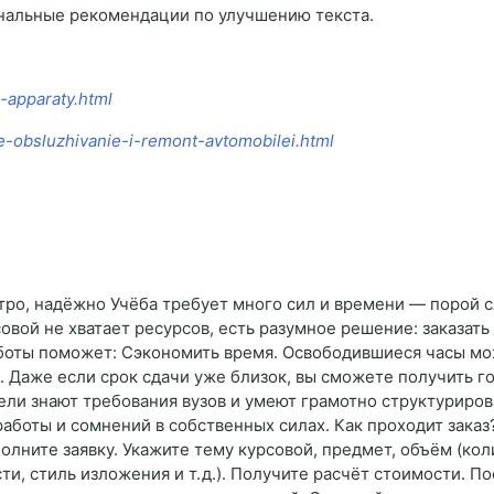
нальные рекомендации по улучшению текста.
-apparaty.html
e-obsluzhivanie-i-remont-avtomobilei.html
стро, надёжно Учёба требует много сил и времени — порой с
совой не хватает ресурсов, есть разумное решение: заказат
работы поможет: Сэкономить время. Освободившиеся часы мо
 Даже если срок сдачи уже близок, вы сможете получить г
ли знают требования вузов и умеют грамотно структурирова
работы и сомнений в собственных силах. Как проходит зака
олните заявку. Укажите тему курсовой, предмет, объём (кол
и, стиль изложения и т. д.). Получите расчёт стоимости. П