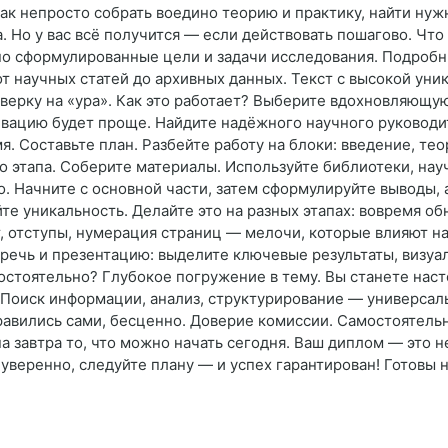
 как непросто собрать воедино теорию и практику, найти ну
. Но у вас всё получится — если действовать пошагово. Что
но сформулированные цели и задачи исследования. Подроб
т научных статей до архивных данных. Текст с высокой уни
ерку на «ура». Как это работает? Выберите вдохновляющую 
ивацию будет проще. Найдите надёжного научного руководит
. Составьте план. Разбейте работу на блоки: введение, тео
 этапа. Соберите материалы. Используйте библиотеки, нау
. Начните с основной части, затем сформулируйте выводы, 
те уникальность. Делайте это на разных этапах: вовремя о
, отступы, нумерация страниц — мелочи, которые влияют н
 речь и презентацию: выделите ключевые результаты, визуа
остоятельно? Глубокое погружение в тему. Вы станете нас
и. Поиск информации, анализ, структурирование — универса
правились сами, бесценно. Доверие комиссии. Самостоятельн
на завтра то, что можно начать сегодня. Ваш диплом — это 
уверенно, следуйте плану — и успех гарантирован! Готовы 