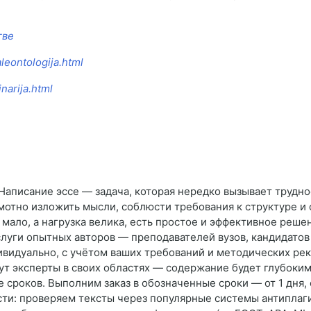
тве
aleontologija.html
narija.html
 Написание эссе — задача, которая нередко вызывает трудн
рамотно изложить мысли, соблюсти требования к структуре 
 мало, а нагрузка велика, есть простое и эффективное реше
услуги опытных авторов — преподавателей вузов, кандидато
ивидуально, с учётом ваших требований и методических ре
ут эксперты в своих областях — содержание будет глубоким
роков. Выполним заказ в обозначенные сроки — от 1 дня, 
ти: проверяем тексты через популярные системы антиплагиа