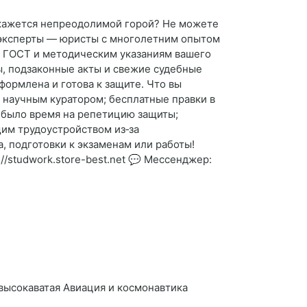
ё кажется непреодолимой горой? Не можете
 эксперты — юристы с многолетним опытом
м ГОСТ и методическим указаниям вашего
ы, подзаконные акты и свежие судебные
ормлена и готова к защите. Что вы
и научным куратором; бесплатные правки в
с было время на репетицию защиты;
щим трудоустройством из‑за
 подготовки к экзаменам или работы!
//studwork.store-best.net 💬 Мессенджер:
 высокаватая Авиация и космонавтика