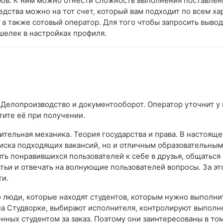
ров. К ним можно отнести сложность выполнения поставленн
дства можно на тот счет, который вам подходит по всем ха
а также сотовый оператор. Для того чтобы запросить вывод 
шелек в настройках профиля.
 Делопроизводство и документооборот. Оператор уточнит у в
тите её при получении.
тельная механика. Теория государства и права. В настояще
ска подходящих вакансий, но и отличным образовательным 
ь понравившихся пользователей к себе в друзья, общаться
ьи и отвечать на волнующие пользователей вопросы. За это 
ти.
 люди, которые находят студентов, которым нужно выполнит
на Студворке, выбирают исполнителя, контролируют выполне
ченных студентом за заказ. Поэтому они заинтересованы в то