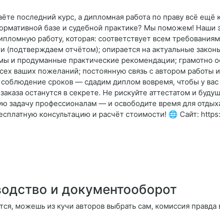
даёте последний курс, а дипломная работа по праву всё ещ
нормативной базе и судебной практике? Мы поможем! Наши
ипломную работу, которая: соответствует всем требования
ти (подтверждаем отчётом); опирается на актуальные закон
мы и продуманные практические рекомендации; грамотно оф
сех ваших пожеланий; постоянную связь с автором работы 
; соблюдение сроков — сдадим диплом вовремя, чтобы у ва
аказа останутся в секрете. Не рискуйте аттестатом и буду
ю задачу профессионалам — и освободите время для отдыха,
сплатную консультацию и расчёт стоимости! 🌐 Сайт: https:
одство и документооборот
тся, можешь из кучи авторов выбрать сам, комиссия правда