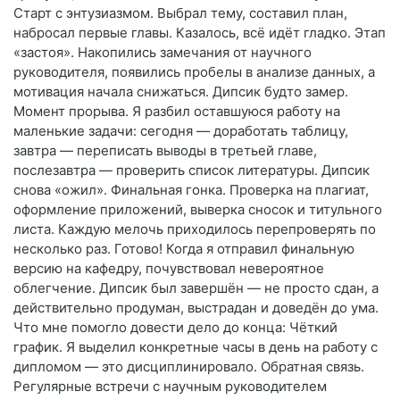
Старт с энтузиазмом. Выбрал тему, составил план,
набросал первые главы. Казалось, всё идёт гладко. Этап
«застоя». Накопились замечания от научного
руководителя, появились пробелы в анализе данных, а
мотивация начала снижаться. Дипсик будто замер.
Момент прорыва. Я разбил оставшуюся работу на
маленькие задачи: сегодня — доработать таблицу,
завтра — переписать выводы в третьей главе,
послезавтра — проверить список литературы. Дипсик
снова «ожил». Финальная гонка. Проверка на плагиат,
оформление приложений, выверка сносок и титульного
листа. Каждую мелочь приходилось перепроверять по
несколько раз. Готово! Когда я отправил финальную
версию на кафедру, почувствовал невероятное
облегчение. Дипсик был завершён — не просто сдан, а
действительно продуман, выстрадан и доведён до ума.
Что мне помогло довести дело до конца: Чёткий
график. Я выделил конкретные часы в день на работу с
дипломом — это дисциплинировало. Обратная связь.
Регулярные встречи с научным руководителем