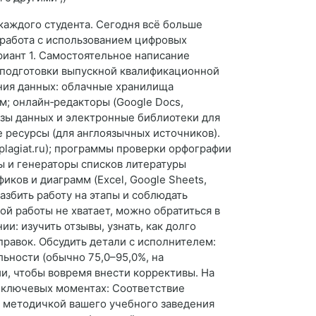
аждого студента. Сегодня всё больше
 работа с использованием цифровых
риант 1. Самостоятельное написание
 подготовки выпускной квалификационной
ения данных: облачные хранилища
м; онлайн‑редакторы (Google Docs,
азы данных и электронные библиотеки для
е ресурсы (для англоязычных источников).
plagiat.ru); программы проверки орфографии
ы и генераторы списков литературы
ков и диаграмм (Excel, Google Sheets,
азбить работу на этапы и соблюдать
ой работы не хватает, можно обратиться в
: изучить отзывы, узнать, как долго
правок. Обсудить детали с исполнителем:
льности (обычно 75,0–95,0%, на
и, чтобы вовремя внести коррективы. На
о ключевых моментах: Соответствие
с методичкой вашего учебного заведения