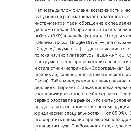
Написать диплом онлайн: возможности и ню
выпускников рассматривают возможность со
инструментов, так и обращение к специали
диплома онлайн Современные технологии д
работы (ВКР) в онлайн‑формате. Что для эт
(«Яндекс Диск», Google Drive) — для сохра
«Яндекс Документы») — для написания текс
поиска научной литературы: eLIBRARY.RU; C
Инструменты для проверки уникальности и г
и стилистики (например, «Орфограммка», L
(например, сервисы для автоматического оф
Canva). Тайм‑менеджмент и планирование: пр
дедлайны. Вариант 2. Заказ диплома через 
специализированные онлайн‑сервисы. При вы
сервис работает на рынке. Уточнить условия
предоставить методические рекомендации ву
юридических специальностях — от 65,0%). 
что обратить внимание при любом подходе 
стандартам вуза. Требования к структуре и