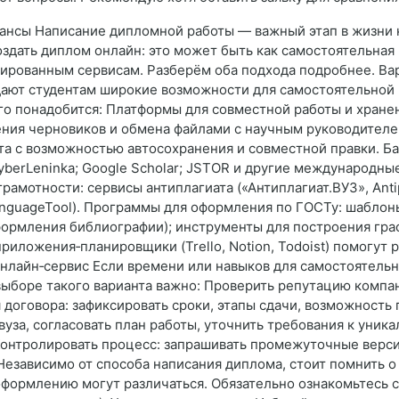
ансы Написание дипломной работы — важный этап в жизни к
здать диплом онлайн: это может быть как самостоятельная
зированным сервисам. Разберём оба подхода подробнее. Ва
ают студентам широкие возможности для самостоятельной
ого понадобится: Платформы для совместной работы и хран
нения черновиков и обмена файлами с научным руководителе
та с возможностью автосохранения и совместной правки. Б
yberLeninka; Google Scholar; JSTOR и другие международны
рамотности: сервисы антиплагиата («Антиплагиат.ВУЗ», Anti
anguageTool). Программы для оформления по ГОСТу: шаблон
ормления библиографии); инструменты для построения графи
иложения‑планировщики (Trello, Notion, Todoist) помогут р
онлайн‑сервис Если времени или навыков для самостоятельн
боре такого варианта важно: Проверить репутацию компании
 договора: зафиксировать сроки, этапы сдачи, возможность 
за, согласовать план работы, уточнить требования к уника
Контролировать процесс: запрашивать промежуточные верси
Независимо от способа написания диплома, стоит помнить 
 оформлению могут различаться. Обязательно ознакомьтесь 