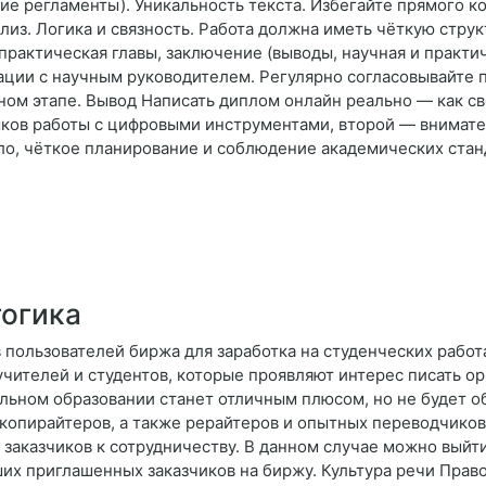
ние регламенты). Уникальность текста. Избегайте прямого к
з. Логика и связность. Работа должна иметь чёткую структ
практическая главы, заключение (выводы, научная и практи
ации с научным руководителем. Регулярно согласовывайте 
ном этапе. Вывод Написать диплом онлайн реально — как св
ков работы с цифровыми инструментами, второй — внимате
ло, чёткое планирование и соблюдение академических станд
огика
 пользователей биржа для заработка на студенческих рабо
учителей и студентов, которые проявляют интерес писать ор
льном образовании станет отличным плюсом, но не будет о
копирайтеров, а также рерайтеров и опытных переводчиков
я заказчиков к сотрудничеству. В данном случае можно выйт
ших приглашенных заказчиков на биржу. Культура речи Прав