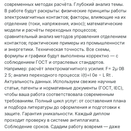
современных методах расчёта. Глубокий анализ темы.
В работе будут раскрыты: физические принципы работы
электромагнитных контактов; факторы, влияющие на их
отделение (токи, напряжения, износ); математические
модели и расчёты переходных процессов;
сравнительный анализ методов управления отделением
контактов; практические примеры из промышленности
и энергетики. Техническая точность. Все схемы,
формулы и графики будут выполнены корректно — с
соблюдением ГОСТ и отраслевых стандартов.
Например: расчёт электромагнитного усилия: F= 2μ 0 ​ B
2 S ​ ; анализ переходного процесса: i(t)=I 0 ​ e − L R ​ t .
Актуальность данных. Используем свежие научные
статьи, патенты и нормативные документы (ГОСТ, IEC),
чтобы ваша работа соответствовала современным
требованиям. Полный цикл услуг: от составления плана
и подбора литературы до оформления и подготовки к
защите. Гарантия уникальности. Каждый диплом
проходит проверку в системе антиплагиата.
Соблюдение сроков. Сдадим работу вовремя — даже