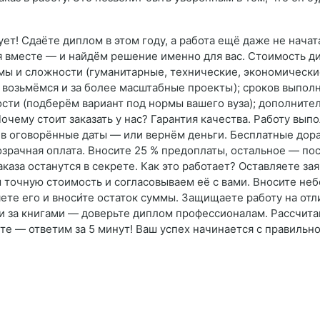
ует! Сдаёте диплом в этом году, а работа ещё даже не нача
я вместе — и найдём решение именно для вас. Стоимость ди
мы и сложности (гуманитарные, технические, экономически
 возьмёмся и за более масштабные проекты); сроков выполн
ности (подберём вариант под нормы вашего вуза); дополнит
Почему стоит заказать у нас? Гарантия качества. Работу вы
в оговорённые даты — или вернём деньги. Бесплатные дора
зрачная оплата. Вносите 25 % предоплаты, остальное — по
аза останутся в секрете. Как это работает? Оставляете зая
 точную стоимость и согласовываем её с вами. Вносите не
ете его и вноси́те остаток суммы. Защищаете работу на от
и за книгами — доверьте диплом профессионалам. Рассчитай
айте — ответим за 5 минут! Ваш успех начинается с правиль