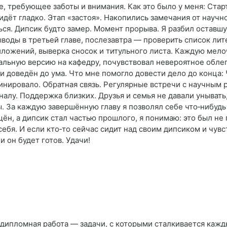
, требующее заботы и внимания. Как это было у меня: Старт
 идёт гладко. Этап «застоя». Накопились замечания от науч
ься. Дипсик будто замер. Момент прорыва. Я разбил оставш
ыводы в третьей главе, послезавтра — проверить список ли
иложений, выверка сносок и титульного листа. Каждую мел
инальную версию на кафедру, почувствовал невероятное обл
 и доведён до ума. Что мне помогло довести дело до конца:
инировало. Обратная связь. Регулярные встречи с научным
налу. Поддержка близких. Друзья и семья не давали унывать
. За каждую завершённую главу я позволял себе что‑нибудь 
щён, а дипсик стал частью прошлого, я понимаю: это был не
бя. И если кто‑то сейчас сидит над своим дипсиком и чувст
и он будет готов. Удачи!
и дипломная работа — задачи, с которыми сталкивается кажд