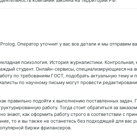
 деятельность компании законна на территории РФ.
Prolog. Оператор уточнит у вас все детали и мы отправим в
кладная психология. История журналистики. Контрольная, к
 каждый студент. Онлайн-сервисы, специализирующиеся на 
аботу по требованиям ГОСТ, подобрать актуальную тему и
циалисты по научному письму могут провести редактирован
е, как правильно подойти к выполнению поставленных задач. 
руктурированную работу. Тогда стоит обратиться за заказом
о знают, как оформить работу строго в соответствии с при
ие, то и вы также не останетесь без подходящей для вас 
опулярной биржи фрилансеров.