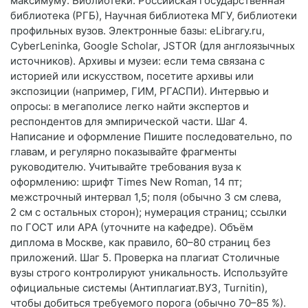
максимуму: Библиотеки: Российская государственная
библиотека (РГБ), Научная библиотека МГУ, библиотеки
профильных вузов. Электронные базы: eLibrary.ru,
CyberLeninka, Google Scholar, JSTOR (для англоязычных
источников). Архивы и музеи: если тема связана с
историей или искусством, посетите архивы или
экспозиции (например, ГИМ, РГАСПИ). Интервью и
опросы: в мегаполисе легко найти экспертов и
респондентов для эмпирической части. Шаг 4.
Написание и оформление Пишите последовательно, по
главам, и регулярно показывайте фрагменты
руководителю. Учитывайте требования вуза к
оформлению: шрифт Times New Roman, 14 пт;
межстрочный интервал 1,5; поля (обычно 3 см слева,
2 см с остальных сторон); нумерация страниц; ссылки
по ГОСТ или APA (уточните на кафедре). Объём
диплома в Москве, как правило, 60–80 страниц без
приложений. Шаг 5. Проверка на плагиат Столичные
вузы строго контролируют уникальность. Используйте
официальные системы (Антиплагиат.ВУЗ, Turnitin),
чтобы добиться требуемого порога (обычно 70–85 %).