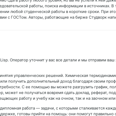
имо сдать работу любого уровня, но вы не успели к ней даже
едовательской работы, поиска информации в источниках. В
ении любой студенческой работы в короткие сроки. При это
ствии с ГОСТом. Авторы, работающие на бирже Студворк нап
Lisp. Оператор уточнит у вас все детали и мы отправим ваш
ринятия управленческих решений. Химическая термодинамик
 или получить дополнительный доход благодаря своим про
требности. С ее помощью вы можете разгрузить график, пол
р, может не получаться вовремя сдать доклад, реферат, под
ещающих работу и учебу как на очном, так и на заочном ил
и дипломная работа — задачи, с которыми сталкивается кажд
ержке, готовы прийти на помощь: они помогут правильно 