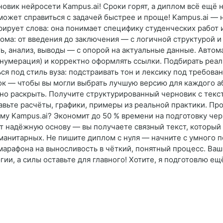
овик нейросети Kampus.ai! Сроки горят, а диплом всё ещё 
ожет справиться с задачей быстрее и проще! Kampus.ai — 
рирует слова: она понимает специфику студенческих работ 
ома: от введения до заключения — с логичной структурой и
ь, анализ, выводы — с опорой на актуальные данные. Автом
 нумерация) и корректно оформлять ссылки. Подбирать реа
ся под стиль вуза: подстраивать тон и лексику под требова
к — чтобы вы могли выбрать лучшую версию для каждого абз
о раскрыть. Получите структурированный черновик с текст
ьте расчёты, графики, примеры из реальной практики. Про
му Kampus.ai? Экономит до 50 % времени на подготовку чер
т надёжную основу — вы получаете связный текст, который 
уманитарных. Не пишите диплом с нуля — начните с умного 
марафона на выносливость в чёткий, понятный процесс. Ваш
ии, а силы оставьте для главного! Хотите, я подготовлю ещ