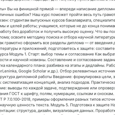
иты» Вы на финишной прямой — впереди написание дипломно
ипичных ошибок? Наш курс поможет пройти весь путь грамот
езен: студентам выпускных курсов бакалавриата, специалите
мы и целей работы; учащимся, которые не до конца понима
аботу без доработок и получить высокую оценку. Что вы по
ома; освоите методику поиска и отбора научной литератур
как грамотно оформить все разделы диплома — от введения 
итературы и приложений; подготовитесь к защите: составите
са Модуль 1. Старт: выбор темы и согласование Как выбрать
сти и научной новизны. Составление и согласование задани
а календарного плана: разбивка на этапы и дедлайны. Раб
rLeninka, Google Scholar и др.). Отбор релевантных источни
труктура дипломной работы Введение: формулировка цели, з
: систематизация концепций, анализ подходов. Практическ
ение: выводы по каждой задаче, подтверждение или опровер
ания ГОСТ к шрифту, полям, нумерации, ссылкам и сноскам.
Т Р 7.0.100–2018, примеры оформления разных типов источн
научную ценность текста. Модуль 5. Подготовка к защите Н
нтации: структура, дизайн, визуализация данных. Проработ