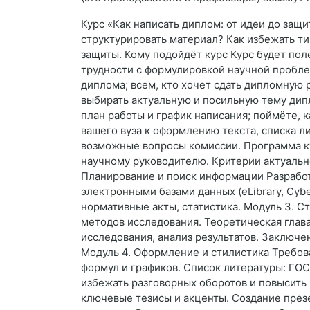
Курс «Как написать диплом: от идеи до защ
структурировать материал? Как избежать т
защиты. Кому подойдёт курс Курс будет пол
трудности с формулировкой научной пробле
диплома; всем, кто хочет сдать дипломную р
выбирать актуальную и посильную тему дипл
план работы и график написания; поймёте, 
вашего вуза к оформлению текста, списка л
возможные вопросы комиссии. Программа кур
научному руководителю. Критерии актуально
Планирование и поиск информации Разработк
электронными базами данных (eLibrary, Cybe
нормативные акты, статистика. Модуль 3. С
методов исследования. Теоретическая глава
исследования, анализ результатов. Заключ
Модуль 4. Оформление и стилистика Требов
формул и графиков. Список литературы: ГОС
избежать разговорных оборотов и повысить 
ключевые тезисы и акценты. Создание презе