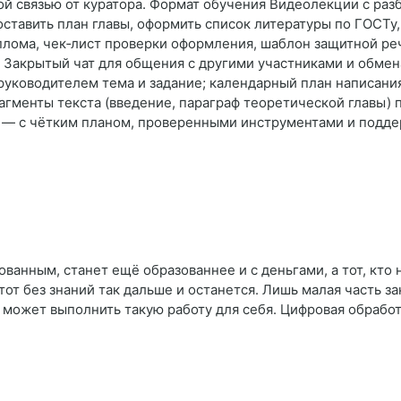
ой связью от куратора. Формат обучения Видеолекции с ра
оставить план главы, оформить список литературы по ГОСТу
плома, чек‑лист проверки оформления, шаблон защитной речи
Закрытый чат для общения с другими участниками и обмен
м руководителем тема и задание; календарный план написани
гменты текста (введение, параграф теоретической главы) п
а — с чётким планом, проверенными инструментами и подде
ованным, станет ещё образованнее и с деньгами, а тот, кто
тот без знаний так дальше и останется. Лишь малая часть за
 может выполнить такую работу для себя. Цифровая обрабо