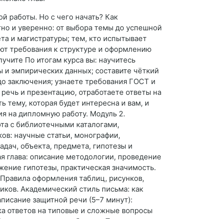
й работы. Но с чего начать? Как
но и уверенно: от выбора темы до успешной
та и магистратуры; тем, кто испытывает
ют требования к структуре и оформлению
лучите По итогам курса вы: научитесь
ы и эмпирических данных; составите чёткий
до заключения; узнаете требования ГОСТ и
 речь и презентацию, отработаете ответы на
 тему, которая будет интересна и вам, и
я на дипломную работу. Модуль 2.
ота с библиотечными каталогами,
ков: научные статьи, монографии,
адач, объекта, предмета, гипотезы и
ая глава: описание методологии, проведение
жение гипотезы, практическая значимость.
 Правила оформления таблиц, рисунков,
иков. Академический стиль письма: как
аписание защитной речи (5–7 минут):
ка ответов на типовые и сложные вопросы