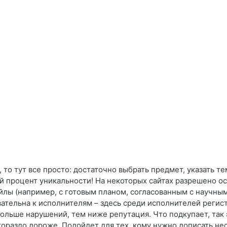
то тут все просто: достаточно выбрать предмет, указать тем
й процент уникальности! На некоторых сайтах разрешено о
айлы (например, с готовым планом, согласованным с научны
вательна к исполнителям – здесь среди исполнителей реги
 больше нарушений, тем ниже репутация. Что подкупает, так
гораздо дороже. Подойдет для тех, кому нужно дописать нес