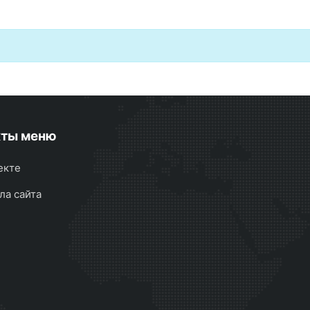
кты меню
екте
ла сайта