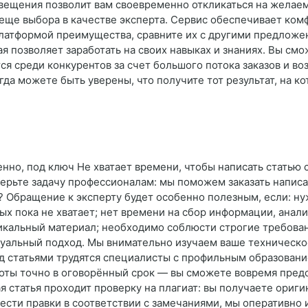
вещения позволит вам своевременно откликаться на желаем
еще выбора в качестве эксперта. Сервис обеспечивает комфо
атформой преимущества, сравните их с другими предложен
ая позволяет заработать на своих навыках и знаниях. Вы см
ся среди конкурентов за счет большого потока заказов и в
гда можете быть уверены, что получите тот результат, на к
венно, под ключ Не хватает времени, чтобы написать стать
ерьте задачу профессионалам: мы поможем заказать написа
ю? Обращение к эксперту будет особенно полезным, если: ну
ых пока не хватает; нет времени на сбор информации, анал
икальный материал; необходимо соблюсти строгие требовани
дуальный подход. Мы внимательно изучаем ваше техническо
д статьями трудятся специалисты с профильным образовани
оты точно в оговорённый срок — вы сможете вовремя предо
я статья проходит проверку на плагиат: вы получаете ориги
ести правки в соответствии с замечаниями, мы оперативно