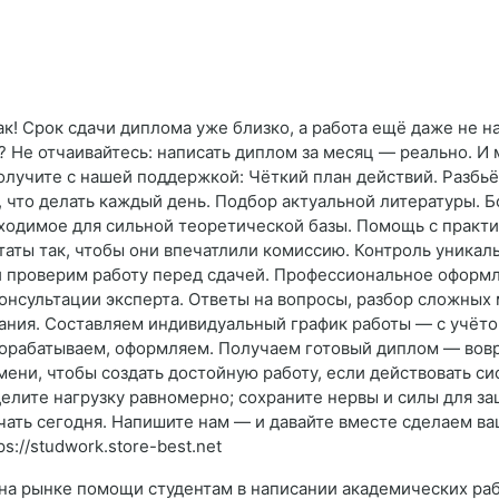
ак! Срок сдачи диплома уже близко, а работа ещё даже не н
 Не отчаивайтесь: написать диплом за месяц — реально. И 
получите с нашей поддержкой: Чёткий план действий. Разбьё
, что делать каждый день. Подбор актуальной литературы.
ходимое для сильной теоретической базы. Помощь с практич
ты так, чтобы они впечатлили комиссию. Контроль уникаль
 и проверим работу перед сдачей. Профессиональное оформл
онсультации эксперта. Ответы на вопросы, разбор сложных 
ания. Составляем индивидуальный график работы — с учёто
дорабатываем, оформляем. Получаем готовый диплом — вовре
мени, чтобы создать достойную работу, если действовать с
елите нагрузку равномерно; сохраните нервы и силы для з
ачать сегодня. Напишите нам — и давайте вместе сделаем в
s://studwork.store-best.net
на рынке помощи студентам в написании академических рабо