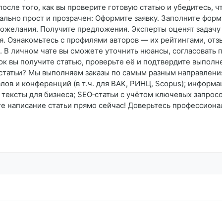
осле того, как вы проверите готовую статью и убедитесь, чт
ально прост и прозрачен: Оформите заявку. Заполните форму
пожелания. Получите предложения. Эксперты оценят задачу
я. Ознакомьтесь с профилями авторов — их рейтингами, от
 В личном чате вы сможете уточнить нюансы, согласовать п
ок вы получите статью, проверьте её и подтвердите выполн
статьи? Мы выполняем заказы по самым разным направления
ов и конференций (в т. ч. для ВАК, РИНЦ, Scopus); информ
ексты для бизнеса; SEO‑статьи с учётом ключевых запросо
е написание статьи прямо сейчас! Доверьтесь профессионал