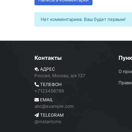
Нет комментариев. Ваш будет первым!
Контакты
Пун
АДРЕС
О про
Россия, Москва, а/я 137
Прави
ТЕЛЕФОН
+7123456789
EMAIL
abc@example.com
TELEGRAM
@instantcms