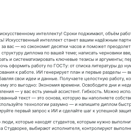
 искусственному интеллекту! Сроки поджимают, объём работ
ь! Искусственный интеллект станет вашим надёжным партн
ё за вас — но сэкономит десятки часов и поможет преодолет
структуру диплома по вашей теме; написать черновики вве
ать и систематизировать ключевые тезисы и аргументы; п
мочь оформить работу по ГОСТу: от списка литературы до ну
ования к работе. ИИ генерирует план и первые разделы — в
авляя свои идеи и данные. Получаете целостную работу, ко
ему это выгодно: Экономия времени. Освободите дни и нед
ления — у вас есть умный ассистент. Гибкость. Можно испо
ованный текст — это основа, которую вы наполняете собст
спользуйте технологии разумно — и напишите диплом быстре
ируйте первый запрос к ИИ и сделайте шаг к успешной защит
 люди, которые находят студентов, которым нужно выполнит
на Студворке, выбирают исполнителя, контролируют выполне