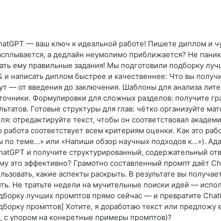
atGPT — ваш ключ к идеальной работе! Пишете диплом и чу
расплывается, а дедлайн неумолимо приближается? Не пани
ть ему правильные задания! Мы подготовили подборку луч
 и написать диплом быстрее и качественнее: Что вы получ
ут — от введения до заключения. Шаблоны для анализа лит
источники. Формулировки для сложных разделов: получите г
льтатов. Готовые структуры для глав: чётко организуйте м
я: отредактируйте текст, чтобы он соответствовал академи
о работа соответствует всем критериям оценки. Как это раб
ы по теме…» или «Напиши обзор научных подходов к…»). Ада
hatGPT и получите структурированный, содержательный отве
ему это эффективно? Грамотно составленный промпт даёт Ch
ользовать, какие аспекты раскрыть. В результате вы получа
ь. Не тратьте недели на мучительные поиски идей — испо
дборку лучших промптов прямо сейчас — и превратите Chat
одборку промптов] Хотите, я доработаю текст или предложу
т, с упором на конкретные примеры промптов)?