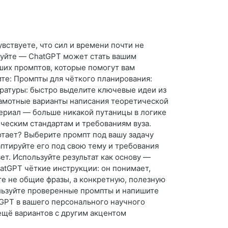
вствуете, что сил и времени почти не
куйте — ChatGPT может стать вашим
ших промптов, которые помогут вам
ите: Промпты для чёткого планирования:
ературы: быстро выделите ключевые идеи из
рамотные варианты написания теоретической
атериал — больше никакой путаницы в логике
ческим стандартам и требованиям вуза.
отает? Выберите промпт под вашу задачу
птируйте его под свою тему и требования
т. Используйте результат как основу —
atGPT чёткие инструкции: он понимает,
ете не общие фразы, а конкретную, полезную
льзуйте проверенные промпты и напишите
GPT в вашего персонального научного
 ещё вариантов с другим акцентом