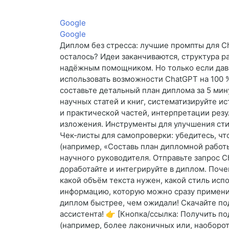
Google
Google
Диплом без стресса: лучшие промпты для Ch
осталось? Идеи заканчиваются, структура 
надёжным помощником. Но только если дава
использовать возможности ChatGPT на 100 %
составьте детальный план диплома за 5 мин
научных статей и книг, систематизируйте 
и практической частей, интерпретации резу
изложения. Инструменты для улучшения стил
Чек‑листы для самопроверки: убедитесь, чт
(например, «Составь план дипломной работ
научного руководителя. Отправьте запрос C
доработайте и интегрируйте в диплом. Поч
какой объём текста нужен, какой стиль исп
информацию, которую можно сразу применит
диплом быстрее, чем ожидали! Скачайте по
ассистента! 👉 [Кнопка/ссылка: Получить п
(например, более лаконичных или, наоборо