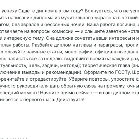
 успеху Сдаёте диплом в этом году? Волнуетесь, что не ус
ить написание диплома из мучительного марафона в чёткий 
гом, без авралов и бессонных ночей. Ваша работа логична, 
 отвечаете на вопросы комиссии — и слышите заветное «отл
и интересную тему. Она должна сочетать ваши интересы и 
 план работы. Разбейте диплом на главы и параграфы, проп
Используйте научные статьи, монографии, официальные дан
есь написать всё за неделю: выделяйте время на каждый ра
ктуальность, цель, задачи, методы); теоретическая глава (а
ключение (выводы и рекомендации). Оформите по ГОСТу. Шр
речитайте и отредактируйте. Уберите повторы, упростите с
аучного руководителя дать обратную связь на промежуточны
оследний момент! Начните прямо сейчас — и ваш диплом ст
нается с первого шага. Действуйте!