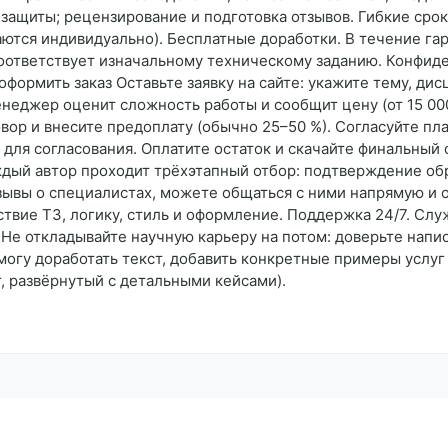
 защиты; рецензирование и подготовка отзывов. Гибкие сро
ются индивидуально). Бесплатные доработки. В течение га
 соответствует изначальному техническому заданию. Конфид
оформить заказ Оставьте заявку на сайте: укажите тему, д
неджер оценит сложность работы и сообщит цену (от 15 000 
вор и внесите предоплату (обычно 25–50 %). Согласуйте пл
для согласования. Оплатите остаток и скачайте финальный 
дый автор проходит трёхэтапный отбор: подтверждение об
тзывы о специалистах, можете общаться с ними напрямую и о
ствие ТЗ, логику, стиль и оформление. Поддержка 24/7. Слу
 Не откладывайте научную карьеру на потом: доверьте нап
 могу доработать текст, добавить конкретные примеры услуг
, развёрнутый с детальными кейсами).