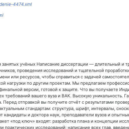
vedenie-4474.xml
ml
 занятых учёных Написание диссертации — длительный и т
чников, проведения исследований и тщательной проработки
мени или ресурсов, чтобы справиться с задачей самостояте
кой нагрузки по другим проектам. Мы предлагаем професси
инальной версии, готовой к защите. Что вы получаете Инд
сех требований вашего вуза и ВАК. Высокую уникальность. Г
а. Перед отправкой вы получите отчёт с результатами пров
ктуальным стандартам: структура, шрифт, интервалы, сноск
т кандидаты и доктора наук, преподаватели вузов и опытн
кет «под ключ» входят: разработка плана и концепции иссл
и практических исследований; написание всех глав, введен