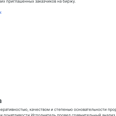
ших приглашенных заказчиков на биржу.
<
а
перативностью, качеством и степенью основательности прор
и понятливости Исполнитель провел сравнительный анализ 