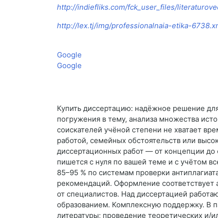
http://indiefliks.com/fck_user_files/literaturo
http://lex.tj/img/professionalnaia-etika-6738.x
Google
Google
Купить диссертацию: надёжное решение для
погружения в тему, анализа множества исто
соискателей учёной степени не хватает вре
работой, семейных обстоятельств или высо
диссертационных работ — от концепции до ф
пишется с нуля по вашей теме и с учётом в
85–95 % по системам проверки антиплагиат
рекомендаций. Оформление соответствует а
от специалистов. Над диссертацией работаю
образованием. Комплексную поддержку. В па
литературы; проведение теоретических и/ил