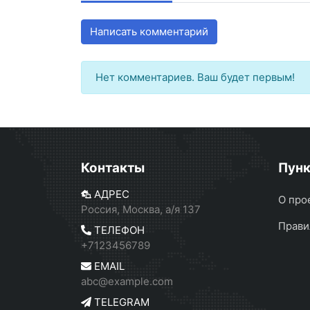
Написать комментарий
Нет комментариев. Ваш будет первым!
Контакты
Пун
АДРЕС
О про
Россия, Москва, а/я 137
Прави
ТЕЛЕФОН
+7123456789
EMAIL
abc@example.com
TELEGRAM