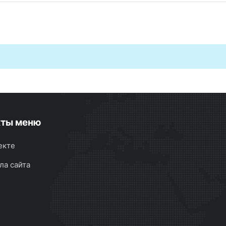
кты меню
екте
ла сайта