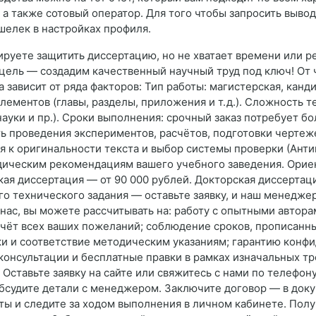
а также сотовый оператор. Для того чтобы запросить вывод 
шелек в настройках профиля.
ируете защитить диссертацию, но не хватает времени или 
ель — создадим качественный научный труд под ключ! От 
 зависит от ряда факторов: Тип работы: магистерская, канд
лементов (главы, разделы, приложения и т. д.). Сложность
ауки и пр.). Сроки выполнения: срочный заказ потребует бо
 проведения экспериментов, расчётов, подготовки чертеже
я к оригинальности текста и выбор системы проверки (Антип
одическим рекомендациям вашего учебного заведения. Ори
кая диссертация — от 90 000 рублей. Докторская диссертац
о технического задания — оставьте заявку, и наш менеджер
нас, вы можете рассчитывать на: работу с опытными автор
учёт всех ваших пожеланий; соблюдение сроков, прописанн
ки и соответствие методическим указаниям; гарантию кон
онсультации и бесплатные правки в рамках изначальных тр
Оставьте заявку на сайте или свяжитесь с нами по телефону
обсудите детали с менеджером. Заключите договор — в доку
оты и следите за ходом выполнения в личном кабинете. Пол