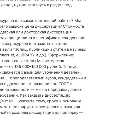
денег, нужно заглянуть в раздел под
ресурсов для самостоятельной работы? Мы
чего зависит цена диссертации? Стоимость
идатская или докторская диссертация.
 темы: дисциплина и специфика исследования
льше ресурсов и отразится на цене.
й или таблиц, публикации статей в научных
лагиат, eLIBRARY и др.). Оформление:
ентировочные цены Магистерская
ия — от 135 000–150 000 рублей. Точную
 свяжется с вами для уточнения деталей.
ами — преподавателями вузов, кандидатами и
ых в договоре; оформление по ГОСТ и
фиденциальности — мы не передаём данные
ебований. Как заказать диссертацию
/e‑mail — укажите тему, сроки и основные
менте фиксируются все условия, включая
учайте разделы диссертации на проверку —