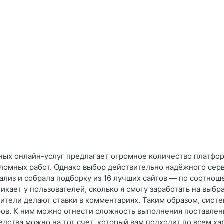
ных онлайн-услуг предлагает огромное количество платфор
пломных работ. Однако выбор действительно надёжного сер
нализ и собрала подборку из 16 лучших сайтов — по соотнош
икает у пользователей, сколько я смогу заработать на выб
нители делают ставки в комментариях. Таким образом, сист
ров. К ним можно отнести сложность выполнения поставленн
дства можно на тот счет, который вам подходит по всем ха