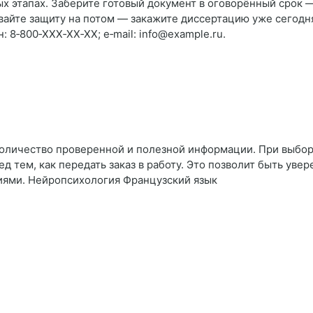
х этапах. Заберите готовый документ в оговорённый срок —
вайте защиту на потом — закажите диссертацию уже сегодн
 8‑800‑XXX‑XX‑XX; e‑mail: info@example.ru.
количество проверенной и полезной информации. При выбор
д тем, как передать заказ в работу. Это позволит быть увер
иями. Нейропсихология Французский язык