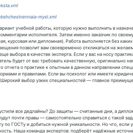
eksta.xml
obshchestvennaia-mysl.xml
ариант учебной работы, которую нужно выполнить в назнач
 комментарии исполнителя. Затем именно заказчик по свое
я, курсовая или дипломная). Работа выполняется без каки
вещения позволит вам своевременно откликаться на желаем
ще выбора в качестве эксперта. Если у вас на носу практика
тель будет от вас требовать качественную, оригинально на
ого отчета о практике к опытным в данном направлении спец
нормами и правилами. Если вы психолог или имеете юридиче
. Широкий выбор узких специальностей — главное преимущ
пустили все дедлайны? До защиты — считанные дни, а дипло
будут почти правы — самостоятельно справиться с такой за
ту по ГОСТу и добиться нужной уникальности. Но что, если
ность. Наша команда экспертов: подберёт надёжные источни