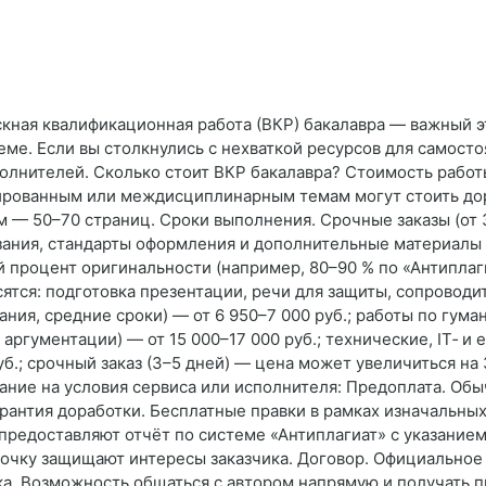
ускная квалификационная работа (ВКР) бакалавра — важный 
теме. Если вы столкнулись с нехваткой ресурсов для самост
олнителей. Сколько стоит ВКР бакалавра? Стоимость работы
ированным или междисциплинарным темам могут стоить дор
м — 50–70 страниц. Сроки выполнения. Срочные заказы (от
зания, стандарты оформления и дополнительные материалы 
 процент оригинальности (например, 80–90 % по «Антиплаг
сятся: подготовка презентации, речи для защиты, сопроводи
ания, средние сроки) — от 6 950–7 000 руб.; работы по гу
аргументации) — от 15 000–17 000 руб.; технические, IT‑ и
б.; срочный заказ (3–5 дней) — цена может увеличиться на 
ние на условия сервиса или исполнителя: Предоплата. Обы
рантия доработки. Бесплатные правки в рамках изначальных
предоставляют отчёт по системе «Антиплагиат» с указание
рочку защищают интересы заказчика. Договор. Официально
ка. Возможность общаться с автором напрямую и получать 