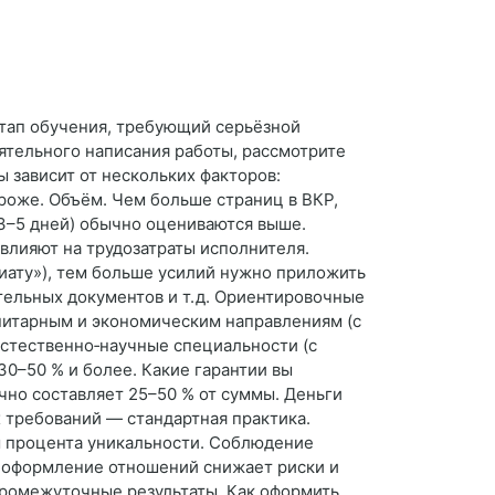
этап обучения, требующий серьёзной
оятельного написания работы, рассмотрите
 зависит от нескольких факторов:
оже. Объём. Чем больше страниц в ВКР,
 3–5 дней) обычно оцениваются выше.
влияют на трудозатраты исполнителя.
иату»), тем больше усилий нужно приложить
тельных документов и т. д. Ориентировочные
манитарным и экономическим направлениям (с
 естественно‑научные специальности (с
30–50 % и более. Какие гарантии вы
чно составляет 25–50 % от суммы. Деньги
 требований — стандартная практика.
м процента уникальности. Соблюдение
е оформление отношений снижает риски и
промежуточные результаты. Как оформить