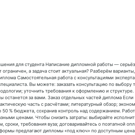
ешения для студента Написание дипломной работы — серьёз
т ограничен, а задача стоит актуальная? Разберём варианты
диплома Самостоятельная работа с консультациями экспер
пециалиста. Вы можете: заказать консультацию по выбору 
одологии; уточнить требования к оформлению и структуре. 
ты останется за вами. Заказ отдельных частей диплома Если
рактическую часть с расчётами; литературный обзор; эконо
о 50 % бюджета, сохранив контроль над содержанием. Рабо
с разными ценами. Чтобы снизить затраты: выбирайте исполн
м, сроки, требования вуза; договаривайтесь о поэтапной о
ормы предлагают дипломы «под ключ» по доступным ценам.