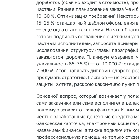
доработок (обычно входит в стоимость); пр
частями. Раннее планирование заказа Чем б
10–30 %. Оптимизация требований Некоторы
15–25 %; стандартный шаблон оформления вм
— ещё одна статья экономии. На что обрати
готовы подписать соглашение с чёткими усло
частным исполнителем, запросите примеры р
исследования; структуру (главы, параграфы
заказы стоят дороже. Планируйте заранее, 
уникальность 65–75 %) — от 10 000 ₽; станда
2 500 ₽. Итог: написать диплом недорого р
продумать стратегию. Главное — не жертвов
защиты. Хотите, раскрою какой‑либо пункт 
Основной вопрос, который возникает у поль
сами заказчики или сами исполнители дела
напрямую зависит от ряда факторов. К ним
честно заработанные денежные средства мо
банковская карточка, электронный кошелек, 
названием Финансы, а также подключить кош
профессиональную помощь не только студен