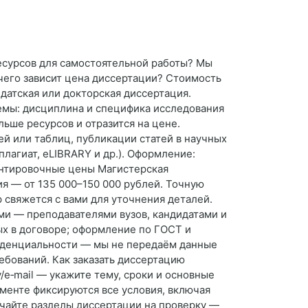
ресурсов для самостоятельной работы? Мы
чего зависит цена диссертации? Стоимость
идатская или докторская диссертация.
 темы: дисциплина и специфика исследования
льше ресурсов и отразится на цене.
й или таблиц, публикации статей в научных
лагиат, eLIBRARY и др.). Оформление:
ентировочные цены Магистерская
ия — от 135 000–150 000 рублей. Точную
 свяжется с вами для уточнения деталей.
ами — преподавателями вузов, кандидатами и
ых в договоре; оформление по ГОСТ и
фиденциальности — мы не передаём данные
ебований. Как заказать диссертацию
/e‑mail — укажите тему, сроки и основные
менте фиксируются все условия, включая
учайте разделы диссертации на проверку —