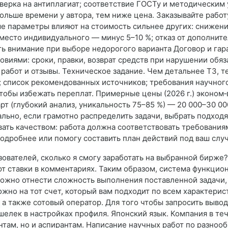
оверка на антиплагиат; соответствие ГОСТу и методическим
ольше времени у автора, тем ниже цена. Заказывайте работу
е параметры влияют на стоимость сильнее других: снижени
есто индивидуального — минус 5–10 %; отказ от дополните
ть внимание при выборе недорогого варианта Договор и гара
виями: сроки, правки, возврат средств при нарушении обяза
абот и отзывы. Техническое задание. Чем детальнее ТЗ, те
); список рекомендованных источников; требования научного
чтобы избежать переплат. Примерные цены (2026 г.) эконом‑
рт (глубокий анализ, уникальность 75–85 %) — 20 000–30 000
еально, если грамотно распределить задачи, выбрать подход
ать качеством: работа должна соответствовать требованиям
подробнее или помогу составить план действий под ваш слу
зователей, сколько я смогу заработать на выбранной бирже
ют ставки в комментариях. Таким образом, система функцио
 можно отнести сложность выполнения поставленной задачи,
жно на тот счет, который вам подходит по всем характерис
а также сотовый оператор. Для того чтобы запросить вывод 
елек в настройках профиля. Японский язык. Компания в те
там, но и аспирантам. Написание научных работ по разноо