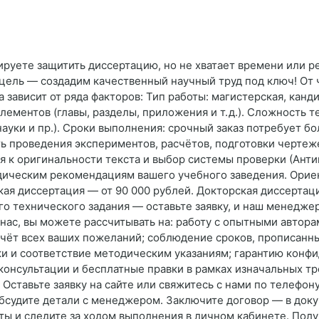
ируете защитить диссертацию, но не хватает времени или 
ель — создадим качественный научный труд под ключ! От 
 зависит от ряда факторов: Тип работы: магистерская, канд
лементов (главы, разделы, приложения и т. д.). Сложность
ауки и пр.). Сроки выполнения: срочный заказ потребует бо
 проведения экспериментов, расчётов, подготовки чертеже
я к оригинальности текста и выбор системы проверки (Антип
одическим рекомендациям вашего учебного заведения. Ори
кая диссертация — от 90 000 рублей. Докторская диссертац
о технического задания — оставьте заявку, и наш менеджер
нас, вы можете рассчитывать на: работу с опытными автор
учёт всех ваших пожеланий; соблюдение сроков, прописанн
ки и соответствие методическим указаниям; гарантию кон
онсультации и бесплатные правки в рамках изначальных тр
Оставьте заявку на сайте или свяжитесь с нами по телефону
обсудите детали с менеджером. Заключите договор — в доку
оты и следите за ходом выполнения в личном кабинете. Пол