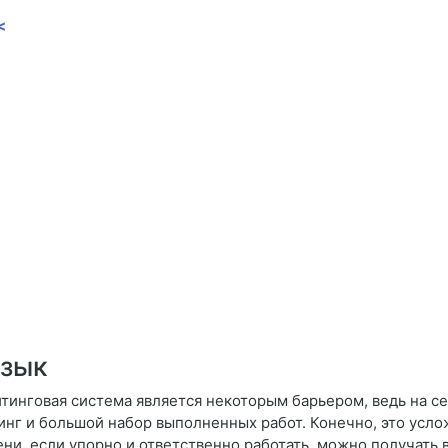
<
язык
тинговая система является некоторым барьером, ведь на се
нг и большой набор выполненных работ. Конечно, это услож
ни, если упорно и ответственно работать, можно получать в