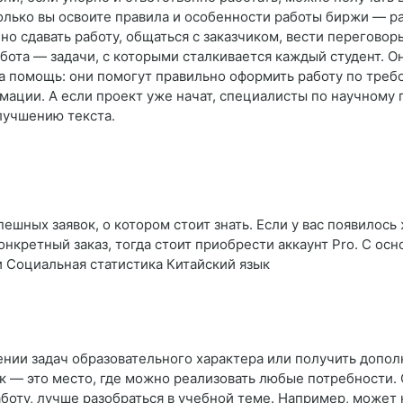
 только вы освоите правила и особенности работы биржи — р
о сдавать работу, общаться с заказчиком, вести переговоры
абота — задачи, с которыми сталкивается каждый студент.
а помощь: они помогут правильно оформить работу по треб
ции. А если проект уже начат, специалисты по научному 
лучшению текста.
ешных заявок, о котором стоит знать. Если у вас появилось
онкретный заказ, тогда стоит приобрести аккаунт Pro. С о
и Социальная статистика Китайский язык
ении задач образовательного характера или получить допо
 — это место, где можно реализовать любые потребности.
аботу, лучше разобраться в учебной теме. Например, может 