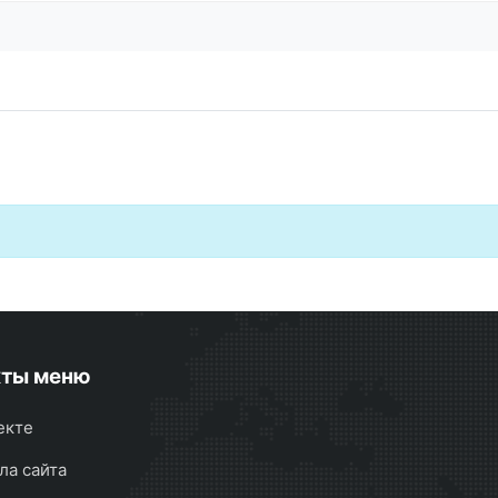
кты меню
екте
ла сайта