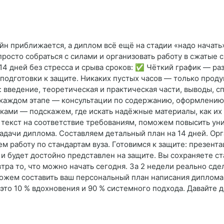
айн приближается, а диплом всё ещё на стадии «надо начать
епросто собраться с силами и организовать работу в сжатые
14 дней без стресса и срыва сроков: ✅ Чёткий график — раз
подготовки к защите. Никаких пустых часов — только прод
введение, теоретическая и практическая части, выводы, сп
каждом этапе — консультации по содержанию, оформлению и
иками — подскажем, где искать надёжные материалы, как их
 текст на соответствие требованиям, поможем повысить ун
задачи диплома. Составляем детальный план на 14 дней. Ор
 работу по стандартам вуза. Готовимся к защите: презентац
и будет достойно представлен на защите. Вы сохраняете ст
тра то, что можно начать сегодня. За 2 недели реально сде
ожем составить ваш персональный план написания диплома. 
 — это 10 % вдохновения и 90 % системного подхода. Давайте 