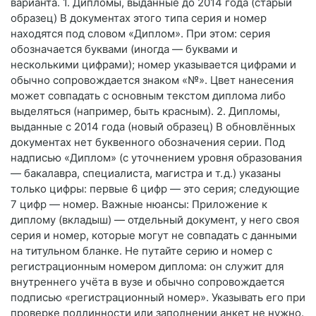
варианта. 1. Дипломы, выданные до 2014 года (старый
образец) В документах этого типа серия и номер
находятся под словом «Диплом». При этом: серия
обозначается буквами (иногда — буквами и
несколькими цифрами); номер указывается цифрами и
обычно сопровождается знаком «№». Цвет нанесения
может совпадать с основным текстом диплома либо
выделяться (например, быть красным). 2. Дипломы,
выданные с 2014 года (новый образец) В обновлённых
документах нет буквенного обозначения серии. Под
надписью «Диплом» (с уточнением уровня образования
— бакалавра, специалиста, магистра и т. д.) указаны
только цифры: первые 6 цифр — это серия; следующие
7 цифр — номер. Важные нюансы: Приложение к
диплому (вкладыш) — отдельный документ, у него своя
серия и номер, которые могут не совпадать с данными
на титульном бланке. Не путайте серию и номер с
регистрационным номером диплома: он служит для
внутреннего учёта в вузе и обычно сопровождается
подписью «регистрационный номер». Указывать его при
проверке подлинности или заполнении анкет не нужно.