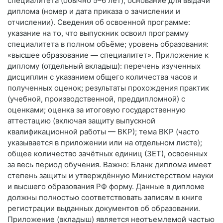
специалитета (обычно 5–6 лет); основание для выдачи
диплома (номер и дата приказа о зачислении и
отчислении). Сведения об освоенной программе:
указание на то, что выпускник освоил программу
специалитета в полном объёме; уровень образования:
«высшее образование — специалитет». Приложение к
диплому (отдельный вкладыш): перечень изученных
дисциплин с указанием общего количества часов и
полученных оценок; результаты прохождения практик
(учебной, производственной, преддипломной) с
оценками; оценка за итоговую государственную
аттестацию (включая защиту выпускной
квалификационной работы — ВКР); тема ВКР (часто
указывается в приложении или на отдельном листе);
общее количество зачётных единиц (ЗЕТ), освоенных
за весь период обучения. Важно: Бланк диплома имеет
степень защиты и утверждённую Министерством науки
и высшего образования РФ форму. Данные в дипломе
должны полностью соответствовать записям в книге
регистрации выданных документов об образовании.
Приложение (вкладыш) является неотъемлемой частью