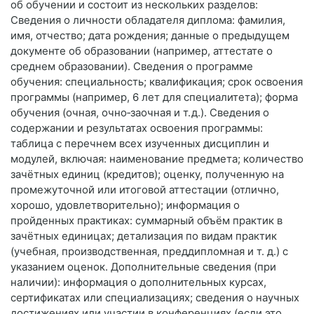
об обучении и состоит из нескольких разделов:
Сведения о личности обладателя диплома: фамилия,
имя, отчество; дата рождения; данные о предыдущем
документе об образовании (например, аттестате о
среднем образовании). Сведения о программе
обучения: специальность; квалификация; срок освоения
программы (например, 6 лет для специалитета); форма
обучения (очная, очно‑заочная и т. д.). Сведения о
содержании и результатах освоения программы:
таблица с перечнем всех изученных дисциплин и
модулей, включая: наименование предмета; количество
зачётных единиц (кредитов); оценку, полученную на
промежуточной или итоговой аттестации (отлично,
хорошо, удовлетворительно); информация о
пройденных практиках: суммарный объём практик в
зачётных единицах; детализация по видам практик
(учебная, производственная, преддипломная и т. д.) с
указанием оценок. Дополнительные сведения (при
наличии): информация о дополнительных курсах,
сертификатах или специализациях; сведения о научных
достижениях или участии в конференциях (если это