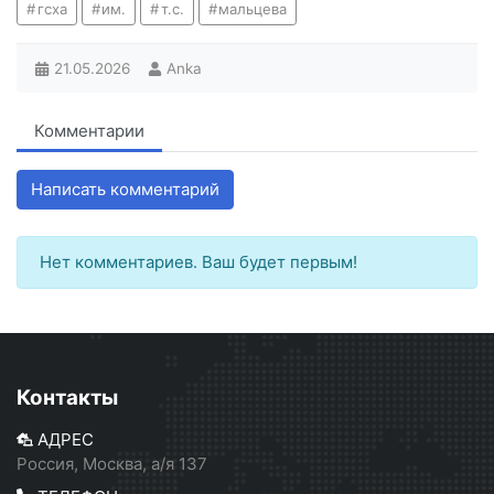
гсха
им.
т.с.
мальцева
21.05.2026
Anka
Комментарии
Написать комментарий
Нет комментариев. Ваш будет первым!
Контакты
АДРЕС
Россия, Москва, а/я 137