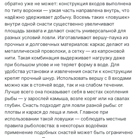
обратно уже не может: конструкция входов выполнена
по типу воронки — узкая часть направлена внутрь, что
надёжно удерживает добычу. Восемь таких «ловушек»
внутри одной снасти существенно увеличивают
площадь захвата и делают снасть универсальной для
разных условий ловли. Изготавливают вершу-паука из
прочных и долговечных материалов: каркас делают из
металлической проволоки, а сетку — из капроновой
нити. Такая комбинация выдерживает нагрузку даже
при большом улове и не теряет форму в воде. Для
удобства установки и извлечения снасти к конструкции
крепят прочный шнур. Использовать вершу с 8 входами
можно как в стоячей воде, так и на слабом течении.
Лучше всего она показывает себя в местах скопления
рыбы — у зарослей камыша, возле коряг или на свалах
глубин. Снасть подходит для ловли разной рыбы: от
плотвы и карася до леща и линя. Главное при
использовании такой ловушки — соблюдать местные
правила рыболовства: в некоторых водоёмах
применение подобных снастей может быть ограничено